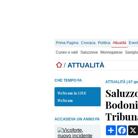
Prima Pagina
Cronaca
Politica
Attualità
Event
Cuneo e valli
Saluzzese
Monregalese
Savigli
/
ATTUALITÀ
CHE TEMPO FA
ATTUALITÀ
|
07 ge
Saluzzo
Webcam in LIVE
Webcam
Bodoni 
Tribun
ACCADEVA UN ANNO FA
Condividi
Face