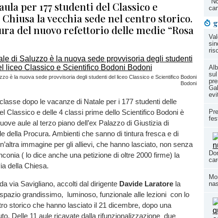
"No
aula per 177 studenti del Classico e
can
. Chiusa la vecchia sede nel centro storico.
g
ura del nuovo refettorio delle medie “Rosa
Val
sin
ris
Alb
sul
zzo è la nuova sede provvisoria degli studenti del liceo Classico e Scientifico Bodoni
pre
Bodoni
Gal
evi
n classe dopo le vacanze di Natale per i 177 studenti delle
el Classico e delle 4 classi prime dello Scientifico Bodoni è
Pre
fes
uove aule al terzo piano dell’ex Palazzo di Giustizia di
e della Procura. Ambienti che sanno di tintura fresca e di
un’altra immagine per gli allievi, che hanno lasciato, non senza
Dom
nconia ( lo dice anche una petizione di oltre 2000 firme) la
car
via della Chiesa.
Mom
da via Savigliano, accolti dal dirigente
Davide Laratore
la
nas
spazio grandissimo, luminoso, funzionale alle lezioni con lo
ro storico che hanno lasciato il 21 dicembre, dopo una
uto. Delle 11 aule ricavate dalla rifunzionalizzazione due