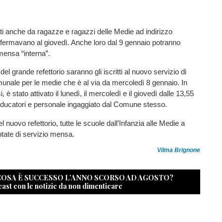
ati anche da ragazze e ragazzi delle Medie ad indirizzo
fermavano al giovedì. Anche loro dal 9 gennaio potranno
mensa “interna”.
 del grande refettorio saranno gli iscritti al nuovo servizio di
nale per le medie che è al via da mercoledì 8 gennaio. In
, è stato attivato il lunedì, il mercoledì e il giovedì dalle 13,55
educatori e personale ingaggiato dal Comune stesso.
l nuovo refettorio, tutte le scuole dall’Infanzia alle Medie a
tate di servizio mensa.
Vilma Brignone
 COSA È SUCCESSO L’ANNO SCORSO AD AGOSTO?
cast con le notizie da non dimenticare