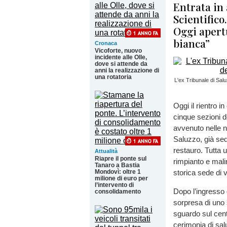
Entrata in 
Scientifico
Oggi apert
bianca”
Cronaca
Vicoforte, nuovo
incidente alle Olle,
dove si attende da
anni la realizzazione di
una rotatoria
L'ex Tribunale di Salu
Oggi il rientro i
cinque sezioni d
avvenuto nelle n
Saluzzo, già sed
restauro. Tutta 
Attualità
Riapre il ponte sul
rimpianto e mali
Tanaro a Bastia
Mondovì: oltre 1
storica sede di 
milione di euro per
l’intervento di
Dopo l’ingresso 
consolidamento
sorpresa di uno 
sguardo sul cent
cerimonia di sal