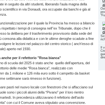
e in seguito da altri studenti, liberando l’aula magna della
Ost
o scientifico in via Donaudi, ora occupate dai banchi e già al
pro
enza.
“Fu
ifunzionalizzazione per il quale la Provincia ha messo a bilancio
rispettato i tempi di consegna nell''ex Tribunale, dopo che il
 la delibera per il trasferimento provvisorio dalla sede del
Sic
ù consona alla didattica e con le ultime deroghe scadute a fine
ric
volgere le lezioni nel palazzo del centro storico ( anch’esso di
Il 
le) aperto nel 1930.
Cri
gui
dir
anche per il refettorio "Rosa bianca"
no di scuola del 2025 è stato anche quello dell’apertura, del
ettorio delle medie “Rosa bianca”, realizzato con
rr da 1 milione e 126 mila euro sotto il campetto da basket
ime settimane sarà rimesso in funzione).
are pasti nel nuovo locale con finestroni che si affacciano sul
uole sono i piccoli alunni della “Pivano” per il loro rientro
artedì. In precedenza utilizzavano il refettorio dell’asilo
ita” con cui il Comune aveva stipulato una convenzione.