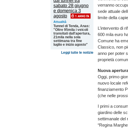
verranno occupat
sede attuale dell
limite della capi
Attualità
Tunnel di Tenda, Anas:
L’intervento di r
"Oltre 95mila i veicoli
transitati dall'apertura,
600 mila euro ha 
21mila nella sola
Comune ha emesso
settimana tra fine
luglio e inizio agosto"
Classico, non pi
Leggi tutte le notizie
anno per poter s
proprietà comuna
Nuova apertura 
Oggi, primo gior
nuovo locale ref
finanziamento Pn
(che nelle pross
I primi a consum
giardino delle sc
settimanale del m
“Regina Margher