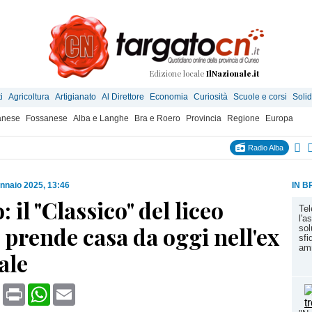
Edizione locale
IlNazionale.it
i
Agricoltura
Artigianato
Al Direttore
Economia
Curiosità
Scuole e corsi
Solid
anese
Fossanese
Alba e Langhe
Bra e Roero
Provincia
Regione
Europa
Radio Alba
nnaio 2025, 13:46
IN B
: il "Classico" del liceo
Tel
l'a
prende casa da oggi nell'ex
sol
sfi
amm
ale
book
X
Print
WhatsApp
Email