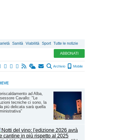
arietà
Sanità
Viabilità
Sport
Tutte le notizie
ABBONATI
Archivio
Mobile
REVE
eriscaldamento ad Alba,
ssessore Cavallo: "Le
uzioni tecniche ci sono, la
da più delicata sarà quella
inistrativa"