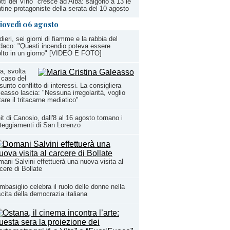
tti del Vino" cresce ad Alba: salgono a 13 le
tine protagoniste della serata del 10 agosto
iovedì 06 agosto
dieri, sei giorni di fiamme e la rabbia del
daco: "Questi incendio poteva essere
olto in un giorno" [VIDEO E FOTO]
a, svolta
 caso del
sunto conflitto di interessi. La consigliera
easso lascia: "Nessuna irregolarità, voglio
tare il tritacarne mediatico"
it di Canosio, dall'8 al 16 agosto tornano i
teggiamenti di San Lorenzo
ani Salvini effettuerà una nuova visita al
cere di Bollate
basiglio celebra il ruolo delle donne nella
cita della democrazia italiana