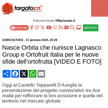
Edizione locale
IlNazionale.it
Radio Alba
ABBONATI
AGRICOLTURA
-
31 gennaio 2025
, 20:26
Nasce Orbita che riunisce Lagnasco
Group e Ortofruit Italia per le nuove
sfide dell'ortofrutta [VIDEO E FOTO]
Condividi
Facebook
X
WhatsApp
Email
Oggi al Castello Tapparelli D'Azeglio la
presentazione del progetto coorporativo tra due
realtà per rafforzare la loro posizione e quella del
territorio nel mercato globale