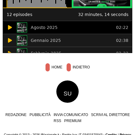
HOME
INDIETRO
SU
REDAZIONE
PUBBLICITÀ
INVIA COMUNICATO
SCRIVI AL DIRETTORE
RSS
PREMIUM
Copyright © 2013 - 2026 IlNazionale.it - Partita Iva: IT 03401570043 -
Credits
|
Privacy