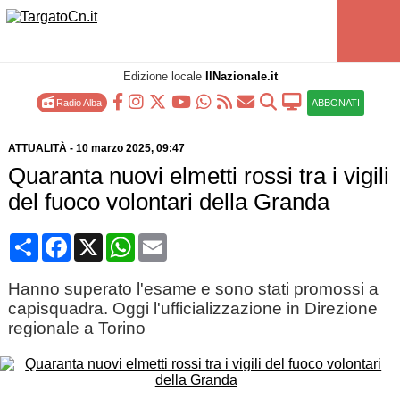
Edizione locale
IlNazionale.it
Radio Alba
ABBONATI
ATTUALITÀ
-
10 marzo 2025
, 09:47
Quaranta nuovi elmetti rossi tra i vigili
del fuoco volontari della Granda
Condividi
Facebook
X
WhatsApp
Email
Hanno superato l'esame e sono stati promossi a
capisquadra. Oggi l'ufficializzazione in Direzione
regionale a Torino