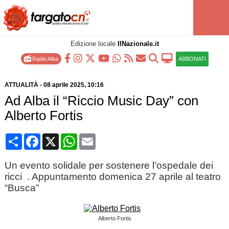
Edizione locale
IlNazionale.it
Radio Alba
ABBONATI
ATTUALITÀ
-
08 aprile 2025
, 10:16
Ad Alba il “Riccio Music Day” con
Alberto Fortis
Condividi
Facebook
X
WhatsApp
Email
Un evento solidale per sostenere l'ospedale dei
ricci . Appuntamento domenica 27 aprile al teatro
“Busca”
Alberto Fortis