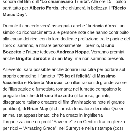
sonora del film cult “
Lo chiamavano Trinità
”. Alle ore 19 il palco
sarà tutto per
Alberto Fortis
, che chiuderà in bellezza il “
Riccio
Music Day
”.
Durante il concerto verrà assegnata anche “
la riccia d’oro
”, un
simbolico riconoscimento alle persone note che hanno contribuito
alla causa dei ricci con la loro dedica e prefazione tra le pagine del
libro: ci saranno, a ritirare personalmente il premio,
Bruno
Bozzetto
e l’attore tedesco
Andreas Hoppe
. Verranno premiati
anche
Brigitte Bardot
e
Brian May
, ma non saranno presenti.
All’evento, sarà possibile anche donare una cifra per portare sul
proprio comodino il fumetto “
75 kg di felicità
” di
Massimo
Vacchetta
e
Roberta Morucci
, con illustrazioni di grande valore
dell’illustratrice e fumettista romana; nel fumetto compaiono le
pregiate dediche di
Bruno Bozzetto
(il famoso, geniale,
disegnatore italiano creatore di film d’animazione note al grande
pubblico), di
Brian May
(il chitarrista fondatore dei mitici Queen,
animalista appassionato, che ha creato in Inghilterra
l’organizzazione no-profit “Save me” e un Centro di accoglienza
per ricci – “Amazing Grace”, nel Surrey) e nella ristampa (così