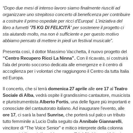
“Dopo due mesi di intenso lavoro siamo finalmente riusciti ad
organizzare uno strepitoso concerto di beneficenza per contribuire
a costruire il primo ospedale per ricci d'Europa! L'iniziativa del
libro a fumetti
'75 KG DI FELICITÀ'
per sostenere il progetto ci
sta aiutando molto, ma non è sufficiente e per questo motivo
abbiamo pensato di mettere in piedi un festival musicale”.
Presenta così, il dottor Massimo Vacchetta, il nuovo progetto del
“Centro Recupero Ricci La Ninna”.
Con il ricavato, si costruirà
l’ala del pronto soccorso dedicata alle emergenze e il centro di
accoglienza per i volontari che raggiungono il Centro da tutta Italia
ed Europa.
Il concerto, che si terrà
domenica 27 aprile
alle
ore 17
al
Teatro
Sociale di Alba
, vedrà ospite il grandissimo cantautore, musicista
e pluristrumentista
Alberto Fortis
, una delle figure più importanti e
conosciute del cantautorato italiano. Ad inaugurare l’evento, alle
ore 17
, ci sarà la band
Sunrise,
che porterà sul palco un tributo
tutto femminile a Lucio Dalla seguito da
Annibale Giannarelli
,
vincitore di “The Voice Senior” e mitico interprete della colonna