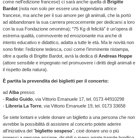
come nell’edizione francese) ci sarà anche quella di
Brigitte
Bardot
(nota non solo per essere una leggendaria attrice
francese, ma anche per il suo amore per gli animali, che la portò
ad abbandonare la sua carriera precocemente per dedicarsi a loro
con la sua Fondazione omonima); “75 Kg di felicità” è un’opera di
estrema qualità, commovente ed emozionante ma anche di
intento educativo e didattico, adatta a tutte le età. Ma le novità non
sono finite: l’edizione tedesca, così come l’imminente ristampa,
oltre a quella di Brigitte Bardot, avrà la dedica di
Andreas Hoppe
(attore sensibile e impegnato nel promuovere i diritti degli animali e
il rispetto della natura).
È
partita la prevendita dei biglietti per il concerto:
ad
Alba
presso:
-
Radio Guido
, via Vittorio Emanuele 17, tel. 0173 44910298
-
Libreria La Torre
, via Vittorio Emanuele 19, tel. 0173 33658
Se siete lontani e volete donare un biglietto a una persona che non
avrebbe la possibilità di assistere al concerto potete aderire
all'iniziativa del "
biglietto sospeso
", cioè donare uno o più
ingressi a persone anziane, disabili o meno agiate tramite bonifico