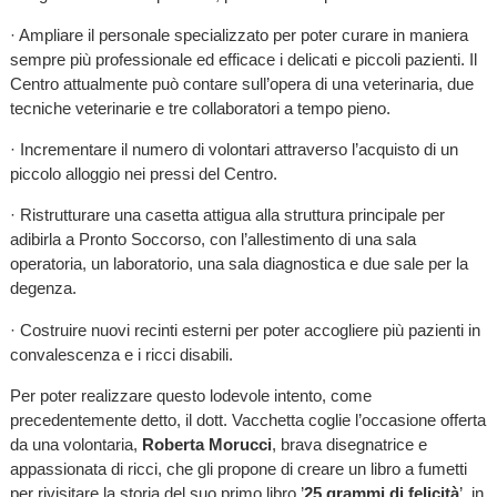
· Ampliare il personale specializzato per poter curare in maniera
sempre più professionale ed efficace i delicati e piccoli pazienti. Il
Centro attualmente può contare sull’opera di una veterinaria, due
tecniche veterinarie e tre collaboratori a tempo pieno.
· Incrementare il numero di volontari attraverso l’acquisto di un
piccolo alloggio nei pressi del Centro.
· Ristrutturare una casetta attigua alla struttura principale per
adibirla a Pronto Soccorso, con l’allestimento di una sala
operatoria, un laboratorio, una sala diagnostica e due sale per la
degenza.
· Costruire nuovi recinti esterni per poter accogliere più pazienti in
convalescenza e i ricci disabili.
Per poter realizzare questo lodevole intento, come
precedentemente detto, il dott. Vacchetta coglie l’occasione offerta
da una volontaria,
Roberta Morucci
, brava disegnatrice e
appassionata di ricci, che gli propone di creare un libro a fumetti
per rivisitare la storia del suo primo libro ’
25 grammi di felicità
’, in