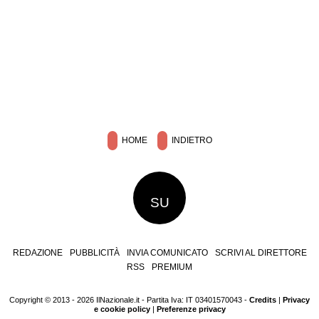
HOME
INDIETRO
SU
REDAZIONE
PUBBLICITÀ
INVIA COMUNICATO
SCRIVI AL DIRETTORE
RSS
PREMIUM
Copyright © 2013 - 2026 IlNazionale.it - Partita Iva: IT 03401570043 -
Credits
|
Privacy
e cookie policy
|
Preferenze privacy