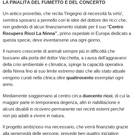
LA FINALITÀ DEL FUMETTO E DEL CONCERTO
Un antico proverbio, che recita ’l’ingegno di necessità fa virtù’,
sembra sposarsi a pennello con le idee del dottore dei ricci che,
non godendo di alcun finanziamento statale per il suo “
Centro
Recupero Ricci La Ninna”
, primo ospedale in Europa dedicato a
questa specie, deve inventarsene una ogni giorno.
Il numero crescente di animali sempre più in difficoltà che
bussano alla porta del dottor Vacchetta, a causa dell’aggravarsi
della crisi ambientale e climatica, spinge la capacità operativa
della Ninna fino al suo limite estremo dato che allo stato attuale
vengono curati nella clinica oltre
quattrocento
esemplari ogni
anno.
Mediamente soggiornano al centro circa
duecento ricci
, di cui la
maggior parte in temporanea degenza, altri in riabilitazione e
alcuni disabili in ricovero permanente nei recinti esterni perché
non più adatti a vivere in natura.
Il progetto ambizioso ma necessario, che verrà finanziato grazie
alla generosità delle persone, prevede ben quattro iniziative: