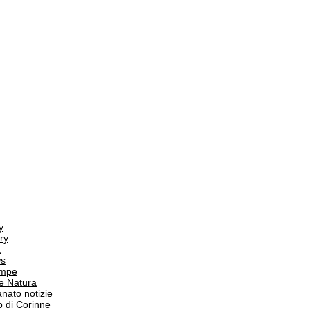
y
ry
a
s
ampe
e Natura
anato notizie
o di Corinne