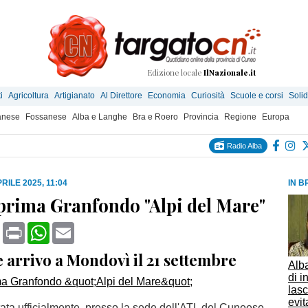
Edizione locale
IlNazionale.it
i
Agricoltura
Artigianato
Al Direttore
Economia
Curiosità
Scuole e corsi
Solid
anese
Fossanese
Alba e Langhe
Bra e Roero
Provincia
Regione
Europa
Radio Alba
RILE 2025, 11:04
IN B
a prima Granfondo "Alpi del Mare"
book
X
Print
WhatsApp
Email
 arrivo a Mondovì il 21 settembre
Alba
di i
lasc
evit
ata ufficialmente, presso la sede dell'ATL del Cuneese,