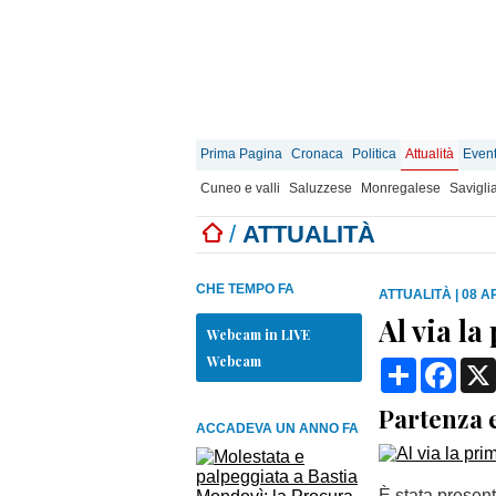
Prima Pagina
Cronaca
Politica
Attualità
Event
Cuneo e valli
Saluzzese
Monregalese
Savigli
/
ATTUALITÀ
CHE TEMPO FA
ATTUALITÀ
|
08 AP
Al via l
Webcam in LIVE
Webcam
Condividi
Face
Partenza e
ACCADEVA UN ANNO FA
È stata present