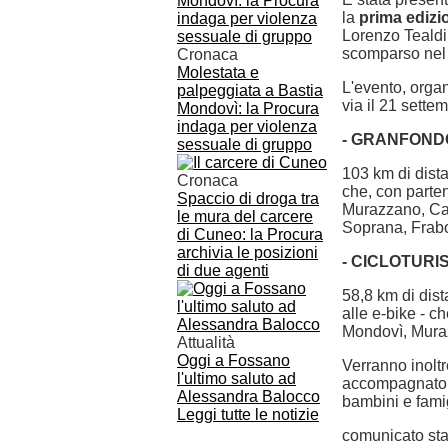
la
prima edizi
Lorenzo Tealdi,
scomparso nel
Cronaca
Molestata e
L'evento, orga
palpeggiata a Bastia
via il 21 sett
Mondovì: la Procura
indaga per violenza
- GRANFON
sessuale di gruppo
103 km di dista
Cronaca
che, con parte
Spaccio di droga tra
Murazzano, Cas
le mura del carcere
Soprana, Frabo
di Cuneo: la Procura
archivia le posizioni
- CICLOTURI
di due agenti
58,8 km di dist
alle e-bike - c
Mondovì, Muraz
Attualità
Oggi a Fossano
Verranno inoltr
l'ultimo saluto ad
accompagnatori:
Alessandra Balocco
bambini e famig
Leggi tutte le notizie
comunicato st