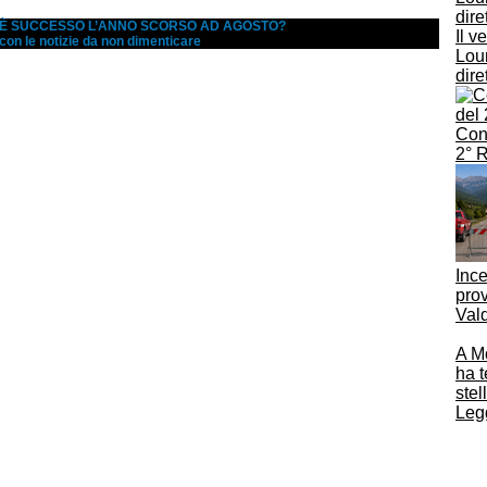
A È SUCCESSO L’ANNO SCORSO AD AGOSTO?
Il v
 con le notizie da non dimenticare
Lour
dire
Conc
2° 
Ince
prov
Vald
A M
ha t
stel
Legg