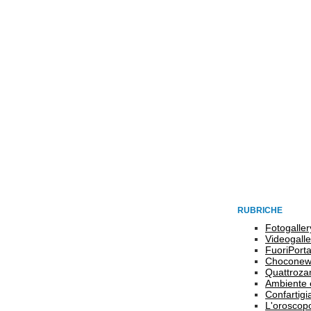
RUBRICHE
Fotogaller
Videogalle
FuoriPort
Choconew
Quattroz
Ambiente 
Confartigi
L'oroscop