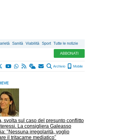
arietà
Sanità
Viabilità
Sport
Tutte le notizie
ABBONATI
Archivio
Mobile
REVE
, svolta sul caso del presunto conflitto
nteressi. La consigliera Galeasso
ia: "Nessuna irregolarità, voglio
are il tritacarne mediatico"