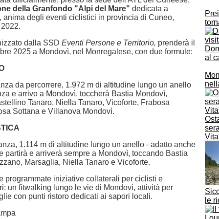
one della Granfondo "Alpi del Mare"
dedicata a
Prei
 anima degli eventi ciclistici in provincia di Cuneo,
torn
 2022.
nizzato dalla SSD
Eventi Persone e Territorio,
prenderà il
Doma
embre 2025 a Mondovì, nel Monregalese, con due formule:
al c
DO
Momb
nell
nza da percorrere, 1.972 m di altitudine lungo un anello
nza e arrivo a Mondovì, toccherà Bastia Mondovì,
tellino Tanaro, Niella Tanaro, Vicoforte, Frabosa
sa Sottana e Villanova Mondovì.
Osta
STICA
sera
Vita
anza, 1.114 m di altitudine lungo un anello - adatto anche
he partirà e arriverà sempre a Mondovì, toccando Bastia
zano, Marsaglia, Niella Tanaro e Vicoforte.
e programmate iniziative collaterali per ciclisti e
 un fitwalking lungo le vie di Mondovì, attività per
Sicc
lie con punti ristoro dedicati ai sapori locali.
le r
ampa