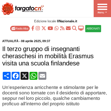
Edizione locale
IlNazionale.it
Radio Alba
ABBONATI
ATTUALITÀ
-
08 aprile 2025
, 09:37
Il terzo gruppo di insegnanti
cheraschesi in mobilità Erasmus
visita una scuola finlandese
Condividi
Facebook
X
WhatsApp
Email
Un'esperienza arricchente e stimolante per le
docenti sono tornate con il desiderio di apportare,
seppur nel loro piccolo, qualche cambiamento
proficuo all’interno del proprio istituto