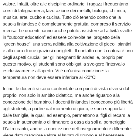
valore. Infatti, oltre alle discipline ordinarie, i ragazzi frequentano
corsi di falegnameria, lavorazione dei metalli, biologia, chimica,
musica, arte, cucito e cucina. Tutto ciò tenendo conto che la
scuola finlandese è completamente gratuita, compreso il servizio
mensa. Le docenti hanno anche potuto assistere ad attività svolte
in “outdoor education” ed essere coinvolte nel progetto della
“green house”, una serra adibita alla coltivazione di piccoli piantini
e alla cura di due graziosi coniglietti. Il contatto con la natura è uno
degli aspetti cruciali per gli insegnanti finlandesi e, proprio per
questo motivo, gli studenti sono obbligati a svolgere l’intervallo
esclusivamente all’aperto. Vi è un’unica condizione: la
temperatura non deve essere inferiore ai -20°C!
Infine, le docenti si sono confrontate con punti di vista diversi dal
proprio, non solo in ambito didattico, ma anche riguardo alla
concezione del bambino. I docenti finlandesi concedono più libertà
agli studenti, a partire dal momento di gioco, e sono supportati
dalle famiglie, le quali, ad esempio, permettono ai figli di recarsi a
scuola in autonomia o di rimanere a casa da soli al pomeriggio.
D’altro canto, anche la concezione dell'insegnamento è differente:
viene dato maggiore valore al lavoro di gruppo e al benessere