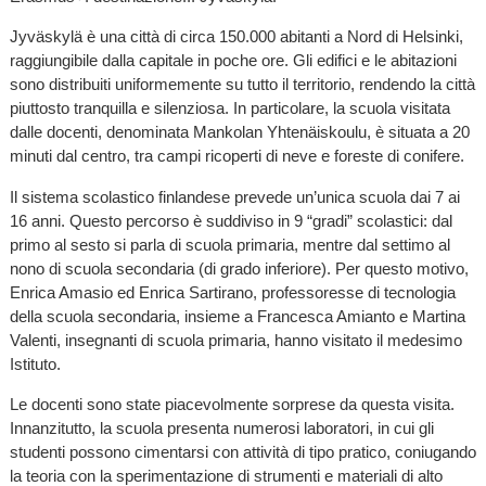
Jyväskylä è una città di circa 150.000 abitanti a Nord di Helsinki,
raggiungibile dalla capitale in poche ore. Gli edifici e le abitazioni
sono distribuiti uniformemente su tutto il territorio, rendendo la città
piuttosto tranquilla e silenziosa. In particolare, la scuola visitata
dalle docenti, denominata Mankolan Yhtenäiskoulu, è situata a 20
minuti dal centro, tra campi ricoperti di neve e foreste di conifere.
Il sistema scolastico finlandese prevede un’unica scuola dai 7 ai
16 anni. Questo percorso è suddiviso in 9 “gradi” scolastici: dal
primo al sesto si parla di scuola primaria, mentre dal settimo al
nono di scuola secondaria (di grado inferiore). Per questo motivo,
Enrica Amasio ed Enrica Sartirano, professoresse di tecnologia
della scuola secondaria, insieme a Francesca Amianto e Martina
Valenti, insegnanti di scuola primaria, hanno visitato il medesimo
Istituto.
Le docenti sono state piacevolmente sorprese da questa visita.
Innanzitutto, la scuola presenta numerosi laboratori, in cui gli
studenti possono cimentarsi con attività di tipo pratico, coniugando
la teoria con la sperimentazione di strumenti e materiali di alto