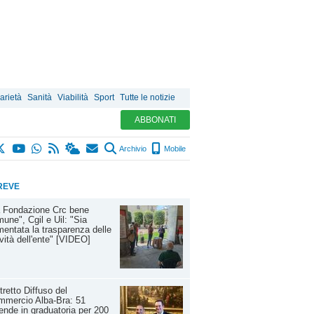
arietà
Sanità
Viabilità
Sport
Tutte le notizie
ABBONATI
Archivio
Mobile
REVE
a Fondazione Crc bene
une", Cgil e Uil: "Sia
entata la trasparenza delle
ività dell'ente" [VIDEO]
tretto Diffuso del
mmercio Alba-Bra: 51
ende in graduatoria per 200