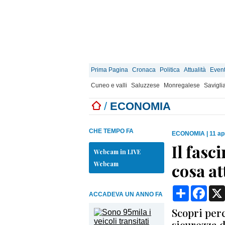
Prima Pagina
Cronaca
Politica
Attualità
Event
Cuneo e valli
Saluzzese
Monregalese
Savigli
/
ECONOMIA
CHE TEMPO FA
ECONOMIA
|
11 ap
Il fasc
Webcam in LIVE
Webcam
cosa at
Condividi
Face
ACCADEVA UN ANNO FA
Scopri perc
sicurezza 