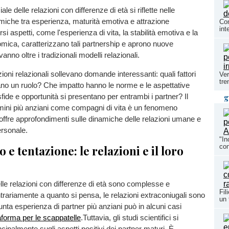
ale delle relazioni con differenze di età si riflette nelle
iche tra esperienza, maturità emotiva e attrazione
Com
int
rsi aspetti, come l'esperienza di vita, la stabilità emotiva e la
mica, caratterizzano tali partnership e aprono nuove
anno oltre i tradizionali modelli relazionali.
ioni relazionali sollevano domande interessanti: quali fattori
Ver
tre
ano un ruolo? Che impatto hanno le norme e le aspettative
g
sfide e opportunità si presentano per entrambi i partner? Il
omini più anziani come compagni di vita è un fenomeno
ffre approfondimenti sulle dinamiche delle relazioni umane e
ersonale.
"In
con
o e tentazione: le relazioni e il loro
le relazioni con differenze di età sono complesse e
Fil
trariamente a quanto si pensa, le relazioni extraconiugali sono
un 
unta esperienza di partner più anziani può in alcuni casi
aforma per le scappatelle
.Tuttavia, gli studi scientifici si
cipalmente sugli aspetti positivi dei partner maturi. È