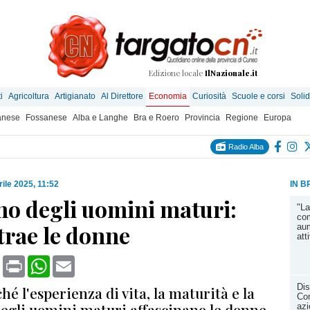
Edizione locale
IlNazionale.it
i
Agricoltura
Artigianato
Al Direttore
Economia
Curiosità
Scuole e corsi
Solid
anese
Fossanese
Alba e Langhe
Bra e Roero
Provincia
Regione
Europa
Radio Alba
rile 2025, 11:52
IN B
ino degli uomini maturi:
"L
com
trae le donne
aum
att
book
X
Print
WhatsApp
Email
Dis
hé l'esperienza di vita, la maturità e la
Co
degli uomini maturi affascinano le donne.
azi