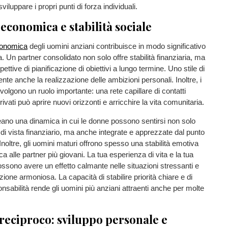
 sviluppare i propri punti di forza individuali.
economica e stabilità sociale
onomica
degli uomini anziani contribuisce in modo significativo
iva. Un partner consolidato non solo offre stabilità finanziaria, ma
ttive di pianificazione di obiettivi a lungo termine. Uno stile di
nte anche la realizzazione delle ambizioni personali. Inoltre, i
volgono un ruolo importante: una rete capillare di contatti
rivati ​​può aprire nuovi orizzonti e arricchire la vita comunitaria.
reano una dinamica in cui le donne possono sentirsi non solo
 di vista finanziario, ma anche integrate e apprezzate dal punto
 Inoltre, gli uomini maturi offrono spesso una stabilità emotiva
 alle partner più giovani. La tua esperienza di vita e la tua
sono avere un effetto calmante nelle situazioni stressanti e
zione armoniosa. La capacità di stabilire priorità chiare e di
sabilità rende gli uomini più anziani attraenti anche per molte
 reciproco: sviluppo personale e