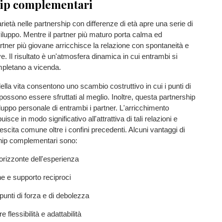
ip complementari
età nelle partnership con differenze di età apre una serie di
viluppo. Mentre il partner più maturo porta calma ed
artner più giovane arricchisce la relazione con spontaneità e
e. Il risultato è un'atmosfera dinamica in cui entrambi si
mpletano a vicenda.
ella vita consentono uno scambio costruttivo in cui i punti di
 possono essere sfruttati al meglio. Inoltre, questa partnership
uppo personale di entrambi i partner. L'arricchimento
isce in modo significativo all'attrattiva di tali relazioni e
scita comune oltre i confini precedenti. Alcuni vantaggi di
hip complementari sono:
izzonte dell'esperienza
e supporto reciproci
nti di forza e di debolezza
essibilità e adattabilità