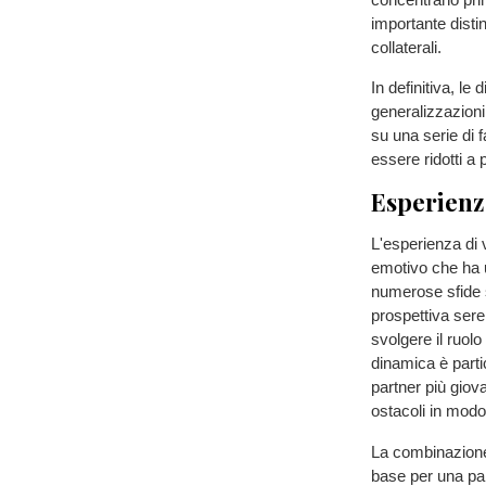
importante distin
collaterali.
In definitiva, le
generalizzazioni 
su una serie di 
essere ridotti a p
Esperienza
L'esperienza di v
emotivo che ha u
numerose sfide s
prospettiva sere
svolgere il ruol
dinamica è partic
partner più giova
ostacoli in modo
La combinazione 
base per una pa