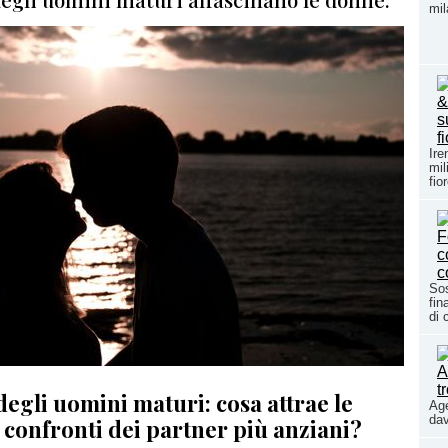
mil
Ire
mil
fio
Sos
fin
di 
 degli uomini maturi: cosa attrae le
Age
dav
 confronti dei partner più anziani?