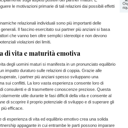
Osp
guere le motivazioni primarie di tali relazioni dai possibili effetti
riq
 dinamiche relazionali individuali sono più importanti delle
generali. Il fascino esercitato sui partner più anziani si basa
fattori che vanno ben oltre semplici stereotipi e non devono
otenziali violazioni dei limiti.
 di vita e maturità emotiva
ita degli uomini maturi si manifesta in un pronunciato equilibrio
n impatto duraturo sulle relazioni di coppia. Grazie alle
uperate, i partner più anziani spesso sviluppano una
na sui conflitti. La loro vasta esperienza consente loro di
o di consulenti e di trasmettere conoscenze preziose. Questa
olarmente utile durante le fasi difficili della vita e consente al
ne di scoprire il proprio potenziale di sviluppo e di superare gli
 più efficace.
di esperienza di vita ed equilibrio emotivo crea una solida
rtnership appagante in cui entrambe le parti possono imparare