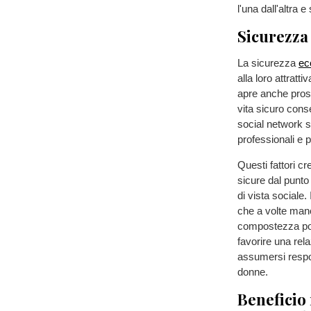
l'una dall'altra e
Sicurezza 
La sicurezza
ec
alla loro attratt
apre anche prospe
vita sicuro conse
social network s
professionali e p
Questi fattori c
sicure dal punto
di vista sociale.
che a volte manca
compostezza pos
favorire una rela
assumersi respon
donne.
Beneficio