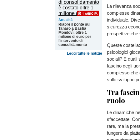
La rilevanza soci
complesse dinam
individuale. Dive
Attualità
Riapre il ponte sul
sicurezza econo
Tanaro a Bastia
Mondovì: oltre 1
prospettive che v
milione di euro per
l’intervento di
consolidamento
Queste costellaz
psicologici gioc
Leggi tutte le notizie
sociali? E quali 
fascino degli u
complesso che o
sullo sviluppo p
Tra fascin
ruolo
Le dinamiche nel
sfaccettate. Con
rare, ma la pres
fungere da
piatt
concentrano prin