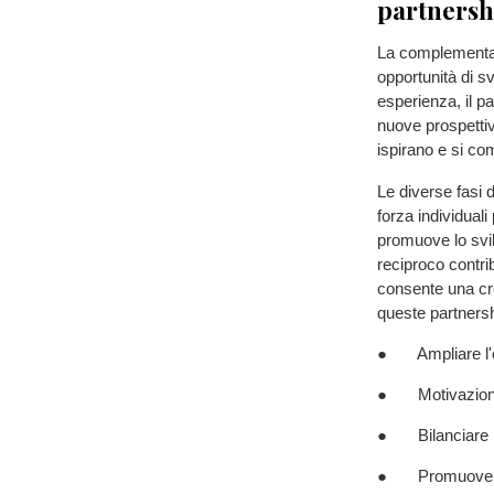
partnersh
La complementari
opportunità di s
esperienza, il p
nuove prospettiv
ispirano e si co
Le diverse fasi d
forza individuali
promuove lo svil
reciproco contribu
consente una cre
queste partners
● Ampliare l'or
● Motivazione 
● Bilanciare pu
● Promuovere fl