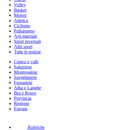
Volley
Basket
Motori
Atletica
Ciclismo
Pallapugno
Arti marziali
Sport invernali
Altri sport
Tutte le notizie
Cuneo e valli
Saluzzese
Monregalese
Saviglianese
Fossanese
Alba e Langhe
Bra e Roero
Provincia
Regione
Europa
Rubriche