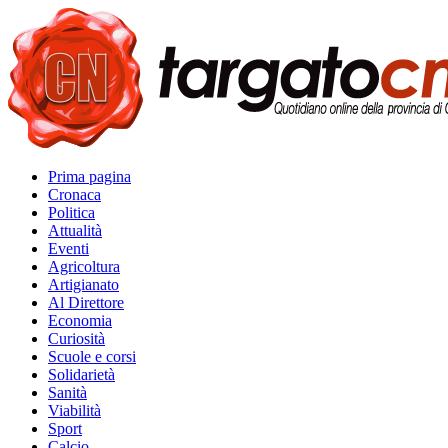
Prima pagina
Cronaca
Politica
Attualità
Eventi
Agricoltura
Artigianato
Al Direttore
Economia
Curiosità
Scuole e corsi
Solidarietà
Sanità
Viabilità
Sport
Calcio