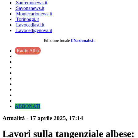
Sanremonews.it
Savonanews.it
Montecarlonews.it
Torinoggi.it
Lavocediasti.it
Lavocedigenova.it
Edizione locale
IlNazionale.it
Radio Alba
ABBONATI
Attualità
-
17 aprile 2025
, 17:14
Lavori sulla tangenziale albese: