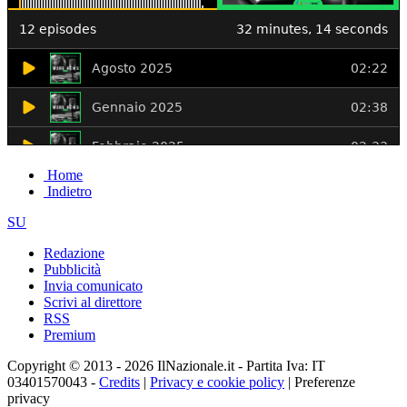
Home
Indietro
SU
Redazione
Pubblicità
Invia comunicato
Scrivi al direttore
RSS
Premium
Copyright © 2013 - 2026 IlNazionale.it - Partita Iva: IT
03401570043 -
Credits
|
Privacy e cookie policy
|
Preferenze
privacy