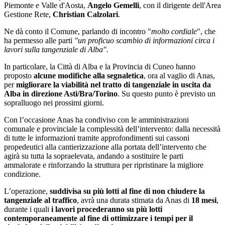
Piemonte e Valle d'Aosta,
Angelo Gemelli
, con il dirigente dell'Area
Gestione Rete,
Christian Calzolari
.
Ne dà conto il Comune, parlando di incontro "
molto cordiale
", che
ha permesso alle parti
"un proficuo scambio di informazioni circa i
lavori sulla tangenziale di Alba".
In particolare, la Città di Alba e la Provincia di Cuneo hanno
proposto
alcune modifiche alla segnaletica
, ora al vaglio di Anas,
per
migliorare la viabilità nel tratto di tangenziale in uscita da
Alba in direzione Asti/Bra/Torino
. Su questo punto è previsto un
sopralluogo nei prossimi giorni.
Con l’occasione Anas ha condiviso con le amministrazioni
comunale e provinciale la complessità dell’intervento: dalla necessità
di tutte le informazioni tramite approfondimenti sui cassoni
propedeutici alla cantierizzazione alla portata dell’intervento che
agirà su tutta la sopraelevata, andando a sostituire le parti
ammalorate e rinforzando la struttura per ripristinare la migliore
condizione.
L’operazione,
suddivisa su più lotti al fine di non chiudere la
tangenziale al traffico
, avrà una durata stimata da Anas di
18 mesi
,
durante i quali
i lavori procederanno su più lotti
contemporaneamente al fine di ottimizzare i tempi per il