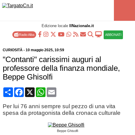
Edizione locale
IlNazionale.it
Radio Alba
ABBONATI
CURIOSITÀ
-
10 maggio 2025
, 10:59
"Contanti" carissimi auguri al
professore della finanza mondiale,
Beppe Ghisolfi
Condividi
Facebook
X
WhatsApp
Email
Per lui 76 anni sempre sul pezzo di una vita
spesa da protagonista della cronaca culturale
Beppe Ghisolfi