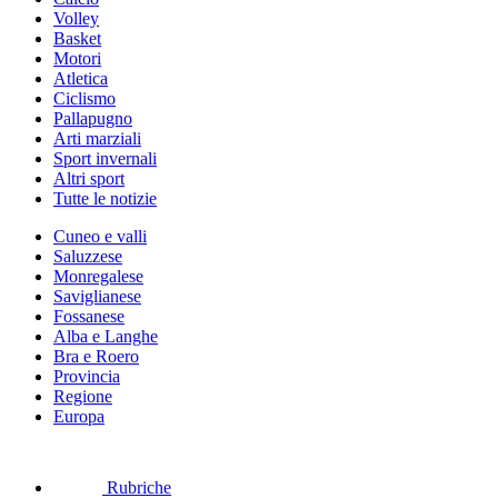
Volley
Basket
Motori
Atletica
Ciclismo
Pallapugno
Arti marziali
Sport invernali
Altri sport
Tutte le notizie
Cuneo e valli
Saluzzese
Monregalese
Saviglianese
Fossanese
Alba e Langhe
Bra e Roero
Provincia
Regione
Europa
Rubriche