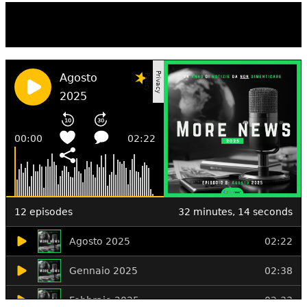
TI RICORDI COSA È SUCCESSO L’ANNO
SCORSO AD AGOSTO?
Ascolta il podcast con le notizie da non dimenticare