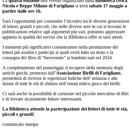
La
quarta edizione
dell’evento organizzato dalla
Biblioteca civica
Nicola e Beppe Milano di Farigliano
si terrà
sabato 17 maggio a
partire dalle ore 16.
Sarà l’opportunità per consentire l’incontro tra le diverse generazioni
di lettori, grandi e piccoli, che nelle diverse aree in cui si trovano le
pubblicazioni relative agli argomenti più vari, potranno apprezzare
appieno la qualità dei servizi che la Biblioteca offre ai suoi utenti.
I momenti più significativi consisteranno nella premiazione dei
lettori più assidui e partecipi ai quali verrà fatto un dono e la
consegna del libro di “benvenuto” ai bambini nati nel 2024.
A completamento del pomeriggio il recupero della memoria degli
antichi giochi, promossi dall’
Associazione Birilli di Farigliano
,
permetterà di rivivere le esperienze ludiche dell’ infanzia e alle
donne di tutte le età di sfidarsi nell’ormai mitico gioco dei birilli.
Ci sarà anche la possibilità di curiosare nel piccolo mercatino di libri
e di trovare sicuramente letture interessanti.
La Biblioteca attende la partecipazione dei lettori di tutte le età,
piccoli e grandi!
comunicato stampa