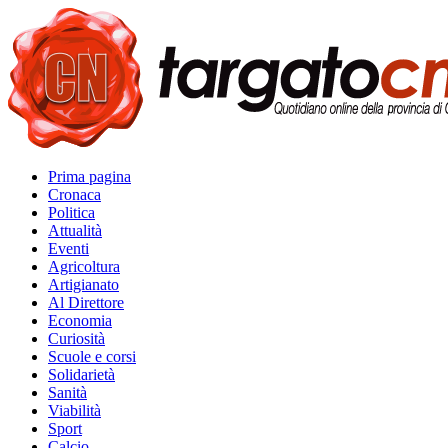
Prima pagina
Cronaca
Politica
Attualità
Eventi
Agricoltura
Artigianato
Al Direttore
Economia
Curiosità
Scuole e corsi
Solidarietà
Sanità
Viabilità
Sport
Calcio