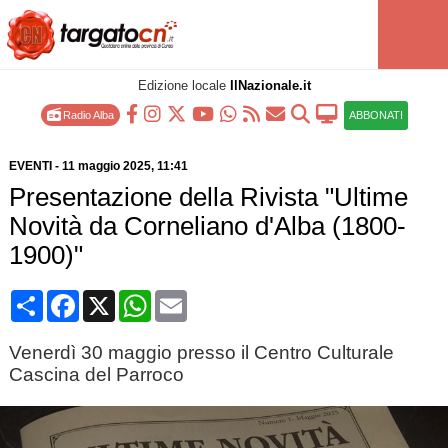
Edizione locale
IlNazionale.it
Radio Alba
ABBONATI
EVENTI
-
11 maggio 2025
, 11:41
Presentazione della Rivista "Ultime
Novità da Corneliano d'Alba (1800-
1900)"
Condividi
Facebook
X
WhatsApp
Email
Venerdì 30 maggio presso il Centro Culturale
Cascina del Parroco