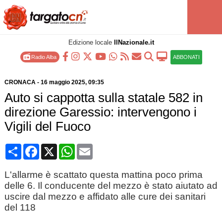
Edizione locale
IlNazionale.it
Radio Alba
ABBONATI
CRONACA
-
16 maggio 2025
, 09:35
Auto si cappotta sulla statale 582 in
direzione Garessio: intervengono i
Vigili del Fuoco
Condividi
Facebook
X
WhatsApp
Email
L'allarme è scattato questa mattina poco prima
delle 6. Il conducente del mezzo è stato aiutato ad
uscire dal mezzo e affidato alle cure dei sanitari
del 118