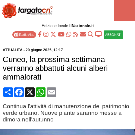
Edizione locale
IlNazionale.it
Radio Alba
ABBONATI
ATTUALITÀ
-
20 giugno 2025
, 12:17
Cuneo, la prossima settimana
verranno abbattuti alcuni alberi
ammalorati
Condividi
Facebook
X
WhatsApp
Email
Continua l’attività di manutenzione del patrimonio
verde urbano. Nuove piante saranno messe a
dimora nell’autunno