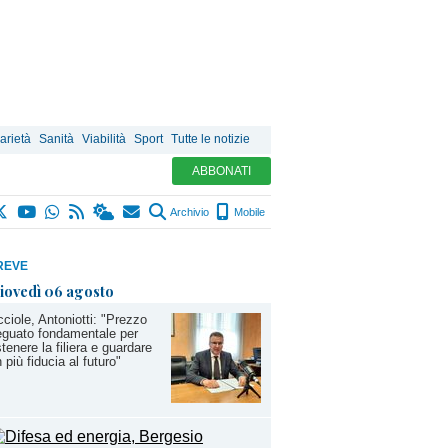
arietà
Sanità
Viabilità
Sport
Tutte le notizie
ABBONATI
Archivio
Mobile
REVE
iovedì 06 agosto
ciole, Antoniotti: "Prezzo
guato fondamentale per
tenere la filiera e guardare
 più fiducia al futuro"