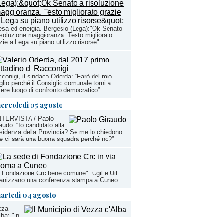
esa ed energia, Bergesio (Lega):"Ok Senato
isoluzione maggioranza. Testo migliorato
zie a Lega su piano utilizzo risorse"
conigi, il sindaco Oderda: “Farò del mio
lio perché il Consiglio comunale torni a
ere luogo di confronto democratico”
ercoledì 05 agosto
INTERVISTA / Paolo
audo: “Io candidato alla
sidenza della Provincia? Se me lo chiedono
e ci sarà una buona squadra perché no?”
 Fondazione Crc bene comune": Cgil e Uil
ganizzano una conferenza stampa a Cuneo
artedì 04 agosto
zza
lba: "In