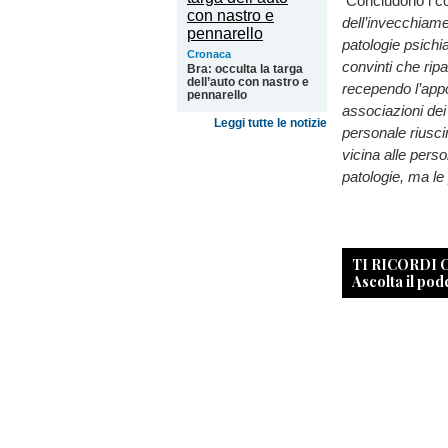
Concludono i con
dell’invecchiame
patologie psichia
Cronaca
convinti che rip
Bra: occulta la targa
dell’auto con nastro e
recependo l’appor
pennarello
associazioni dei 
Leggi tutte le notizie
personale riusci
vicina alle pers
patologie, ma le 
TI RICORDI
Ascolta il pod