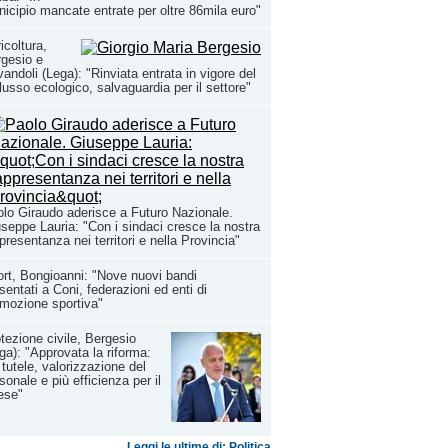
icipio mancate entrate per oltre 86mila euro"
icoltura,
gesio e
andoli (Lega): "Rinviata entrata in vigore del
lusso ecologico, salvaguardia per il settore"
lo Giraudo aderisce a Futuro Nazionale.
seppe Lauria: "Con i sindaci cresce la nostra
presentanza nei territori e nella Provincia"
rt, Bongioanni: "Nove nuovi bandi
sentati a Coni, federazioni ed enti di
mozione sportiva"
tezione civile, Bergesio
ga): "Approvata la riforma:
 tutele, valorizzazione del
sonale e più efficienza per il
ese"
Leggi le ultime di: Politica