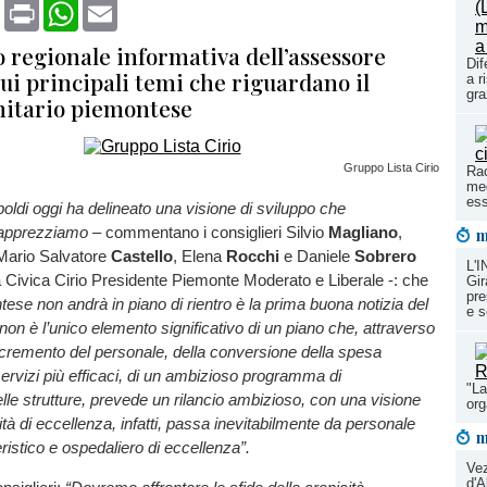
book
X
Print
WhatsApp
Email
o regionale informativa dell’assessore
Dif
ui principali temi che riguardano il
a r
gra
nitario piemontese
Gruppo Lista Cirio
Rac
meg
ess
oldi oggi ha delineato una visione di sviluppo che
 apprezziamo –
commentano i consiglieri Silvio
Magliano
,
m
 Mario Salvatore
Castello
, Elena
Rocchi
e Daniele
Sobrero
L'
 Civica Cirio Presidente Piemonte Moderato e Liberale -: che
Gir
pre
tese non andrà in piano di rientro è la prima buona notizia del
e s
on è l’unico elemento significativo di un piano che, attraverso
’incremento del personale, della conversione della spesa
servizi più efficaci, di un ambizioso programma di
"La
le strutture, prevede un rilancio ambizioso, con una visione
or
tà di eccellenza, infatti, passa inevitabilmente da personale
m
ristico e ospedaliero di eccellenza”.
Ve
d'A