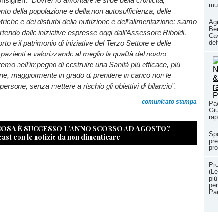
siglieri:
“Dovremo affrontare le sfide della cronicità,
mun
nto della popolazione e della non autosufficienza, delle
triche e dei disturbi della nutrizione e dell’alimentazione: siamo
Agr
Ber
artendo dalle iniziative espresse oggi dall’Assessore Riboldi,
Cav
def
to e il patrimonio di iniziative del Terzo Settore e delle
pazienti e valorizzando al meglio la qualità del nostro
remo nell’impegno di costruire una Sanità più efficace, più
one, maggiormente in grado di prendere in carico non le
persone, senza mettere a rischio gli obiettivi di bilancio”.
comunicato stampa
Pao
Giu
rap
 COSA È SUCCESSO L’ANNO SCORSO AD AGOSTO?
Spo
cast con le notizie da non dimenticare
pre
pro
Pro
(Le
più
per
Pa