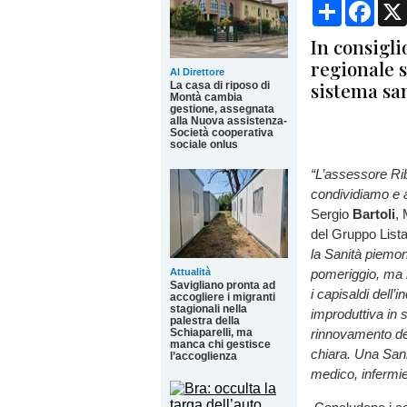
Condividi
Face
In consigli
regionale s
Al Direttore
sistema sa
La casa di riposo di
Montà cambia
gestione, assegnata
alla Nuova assistenza-
Società cooperativa
sociale onlus
“L’assessore Rib
condividiamo e
Sergio
Bartoli
,
del Gruppo Lista
la Sanità piemon
Attualità
pomeriggio, ma n
Savigliano pronta ad
i capisaldi dell
accogliere i migranti
stagionali nella
improduttiva in 
palestra della
Schiaparelli, ma
rinnovamento del
manca chi gestisce
chiara. Una Sani
l’accoglienza
medico, infermie