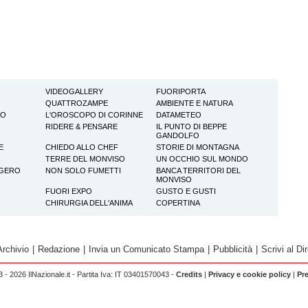
VIDEOGALLERY
FUORIPORTA
QUATTROZAMPE
AMBIENTE E NATURA
TO
L'OROSCOPO DI CORINNE
DATAMETEO
RIDERE & PENSARE
IL PUNTO DI BEPPE
GANDOLFO
E
CHIEDO ALLO CHEF
STORIE DI MONTAGNA
TERRE DEL MONVISO
UN OCCHIO SUL MONDO
GGERO
NON SOLO FUMETTI
BANCA TERRITORI DEL
MONVISO
FUORI EXPO
GUSTO E GUSTI
CHIRURGIA DELL'ANIMA
COPERTINA
Archivio
|
Redazione
|
Invia un Comunicato Stampa
|
Pubblicità
|
Scrivi al Dir
 - 2026 IlNazionale.it - Partita Iva: IT 03401570043 -
Credits
|
Privacy e cookie policy
|
Pr