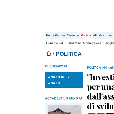
Prima Pagina
Cronaca
Politica
Attualità
Event
Cuneo e valli
Saluzzese
Monregalese
Savigli
/
POLITICA
CHE TEMPO FA
POLITICA
|
04 lugl
"Invest
Webcam in LIVE
Webcam
per una
dall'as
ACCADEVA UN ANNO FA
di svil