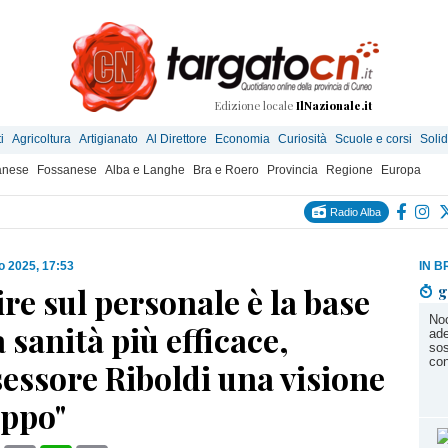
Edizione locale
IlNazionale.it
i
Agricoltura
Artigianato
Al Direttore
Economia
Curiosità
Scuole e corsi
Solid
anese
Fossanese
Alba e Langhe
Bra e Roero
Provincia
Regione
Europa
Radio Alba
io 2025, 17:53
IN B
ire sul personale è la base
g
Noc
 sanità più efficace,
ade
sos
con
sessore Riboldi una visione
uppo"