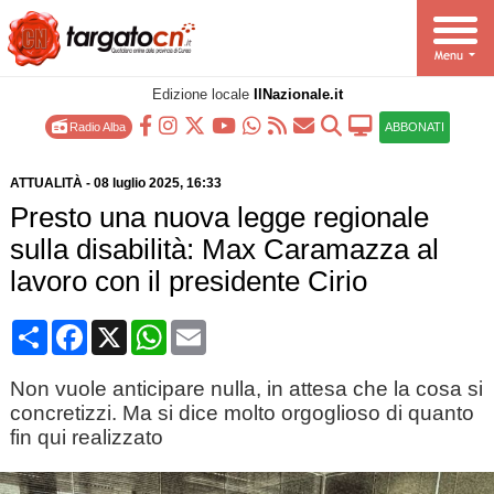
Edizione locale
IlNazionale.it
Radio Alba
ABBONATI
ATTUALITÀ
-
08 luglio 2025
, 16:33
Presto una nuova legge regionale
sulla disabilità: Max Caramazza al
lavoro con il presidente Cirio
Condividi
Facebook
X
WhatsApp
Email
Non vuole anticipare nulla, in attesa che la cosa si
concretizzi. Ma si dice molto orgoglioso di quanto
fin qui realizzato