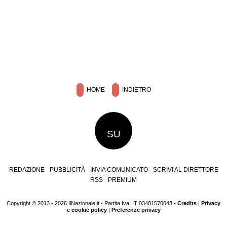
HOME
INDIETRO
SU
REDAZIONE
PUBBLICITÀ
INVIA COMUNICATO
SCRIVI AL DIRETTORE
RSS
PREMIUM
Copyright © 2013 - 2026 IlNazionale.it - Partita Iva: IT 03401570043 -
Credits
|
Privacy
e cookie policy
|
Preferenze privacy