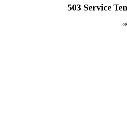
503 Service Te
op