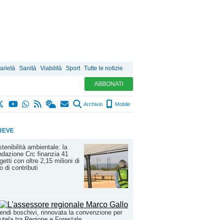
arietà
Sanità
Viabilità
Sport
Tutte le notizie
ABBONATI
Archivio
Mobile
REVE
tenibilità ambientale: la
dazione Crc finanzia 41
getti con oltre 2,15 milioni di
o di contributi
endi boschivi, rinnovata la convenzione per
tutela tra Regione e Forestale