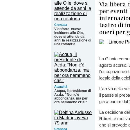
Via libera 
per eventi 
internazion
teatro di i
Cronaca
Vicoforte, nuovo
oneri per g
incidente alle Olle,
dove si attende da
anni la realizzazione di
una rotatoria
La Giunta comun
agosto scorso, 
l’occupazione de
locale della cele
Attualità
L’arrivo della s
Acqua, il presidente di
Acda: “Non c'è
il paese si prep
abbondanza, ma per
già a partire da
ora nemmeno crisi”
La decisione de
Riberi
, è motiva
che si prevede at
Cronaca