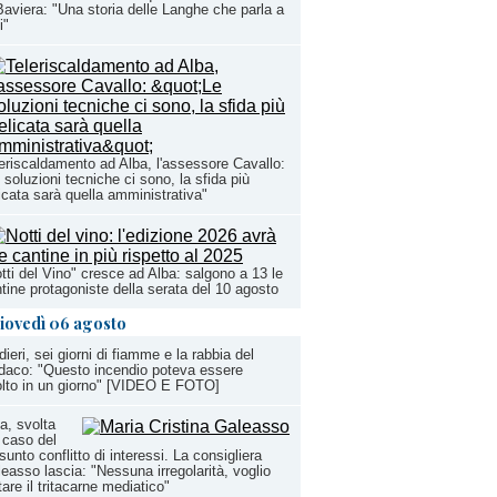
Baviera: "Una storia delle Langhe che parla a
i"
eriscaldamento ad Alba, l'assessore Cavallo:
 soluzioni tecniche ci sono, la sfida più
icata sarà quella amministrativa"
tti del Vino" cresce ad Alba: salgono a 13 le
tine protagoniste della serata del 10 agosto
iovedì 06 agosto
dieri, sei giorni di fiamme e la rabbia del
daco: "Questo incendio poteva essere
olto in un giorno" [VIDEO E FOTO]
a, svolta
 caso del
sunto conflitto di interessi. La consigliera
easso lascia: "Nessuna irregolarità, voglio
tare il tritacarne mediatico"