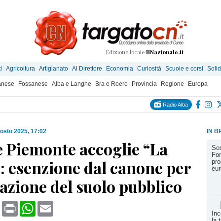
Edizione locale
IlNazionale.it
i
Agricoltura
Artigianato
Al Direttore
Economia
Curiosità
Scuole e corsi
Solid
anese
Fossanese
Alba e Langhe
Bra e Roero
Provincia
Regione
Europa
Radio Alba
osto 2025, 17:02
IN B
 Piemonte accoglie “La
Sos
Fon
: esenzione dal canone per
pro
eur
azione del suolo pubblico
book
X
Print
WhatsApp
Email
Inc
la 