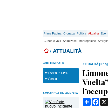
Prima Pagina
Cronaca
Politica
Attualità
Event
Cuneo e valli
Saluzzese
Monregalese
Savigli
/
ATTUALITÀ
CHE TEMPO FA
ATTUALITÀ
|
07 ag
Limone
Webcam in LIVE
Webcam
Vuelta”
l’occup
ACCADEVA UN ANNO FA
Condividi
Face