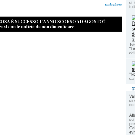
di 
redazione
tutt
 COSA È SUCCESSO L’ANNO SCORSO AD AGOSTO?
cast con le notizie da non dimenticare
Tel
"Le
del
"No
can
g
Val
sin
ris
Alb
sul
pre
Gal
evi