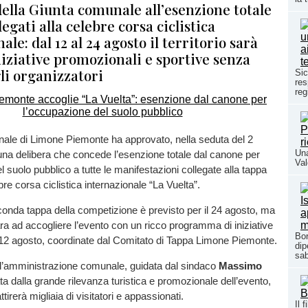
della Giunta comunale all’esenzione totale
legati alla celebre corsa ciclistica
ale: dal 12 al 24 agosto il territorio sarà
niziative promozionali e sportive senza
li organizzatori
Sic
res
reg
ale di Limone Piemonte ha approvato, nella seduta del 2
Una
una delibera che concede l’esenzione totale dal canone per
Val
l suolo pubblico a tutte le manifestazioni collegate alla tappa
bre corsa ciclistica internazionale “La Vuelta”.
econda tappa della competizione è previsto per il 24 agosto, ma
ara ad accogliere l’evento con un ricco programma di iniziative
Bor
l 12 agosto, coordinate dal Comitato di Tappa Limone Piemonte.
dip
sab
ll’amministrazione comunale, guidata dal sindaco
Massimo
ta dalla grande rilevanza turistica e promozionale dell’evento,
tirerà migliaia di visitatori e appassionati.
Il 