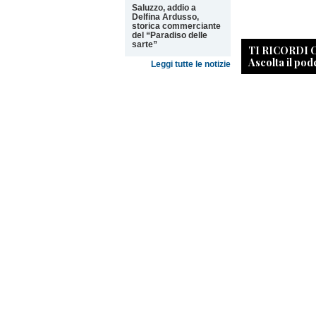
Saluzzo, addio a
Delfina Ardusso,
storica commerciante
del “Paradiso delle
sarte”
TI RICORDI
Ascolta il pod
Leggi tutte le notizie