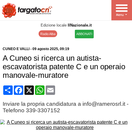
Edizione locale
IlNazionale.it
Radio Alba
ABBONATI
CUNEO E VALLI
-
09 agosto 2025
, 09:19
A Cuneo si ricerca un autista-
escavatorista patente C e un operaio
manovale-muratore
Condividi
Facebook
X
WhatsApp
Email
Inviare la propria candidatura a info@ramerosrl.it -
Telefono 339-3307152