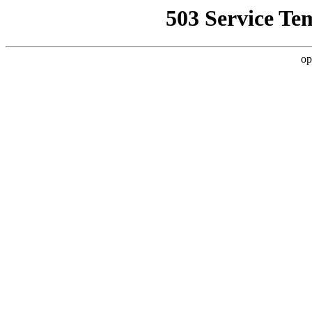
503 Service Te
op