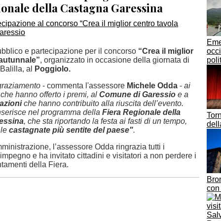
ionale della Castagna Garessina
Eme
bblico e partecipazione per il concorso
“Crea il miglior
occi
 autunnale”
, organizzato in occasione della giornata di
poli
Balilla, al
Poggiolo.
ngraziamento
- commenta l'assessore
Michele Odda
-
ai
che hanno offerto i premi, al
Comune di Garessio
e a
iazioni
che hanno contribuito alla riuscita dell’evento.
 inserisce nel programma della
Fiera Regionale della
Torn
essina
, che sta riportando la festa ai fasti di un tempo,
dell
 le
castagnate più sentite del paese"
.
inistrazione, l’assessore Odda ringrazia tutti i
’impegno e ha invitato cittadini e visitatori a non perdere i
tamenti della Fiera.
Bron
con 
Salv