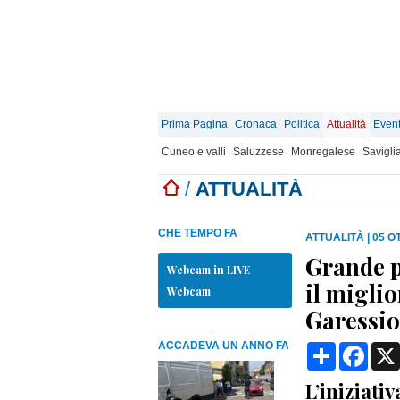
Prima Pagina
Cronaca
Politica
Attualità
Event
Cuneo e valli
Saluzzese
Monregalese
Savigli
/
ATTUALITÀ
CHE TEMPO FA
ATTUALITÀ
|
05 O
Grande p
Webcam in LIVE
il migli
Webcam
Garessio
ACCADEVA UN ANNO FA
Condividi
Face
L’iniziati