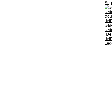
Sopr
Gar
sed
"De
del
Legg