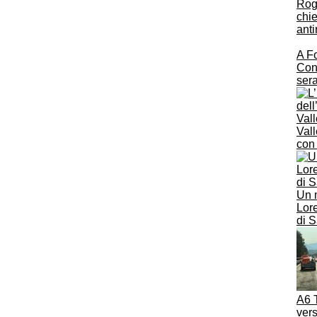
Rogg
chie
anti
A Fo
Con
sera
Vall
con
Un 
Lore
di 
A6 T
vers