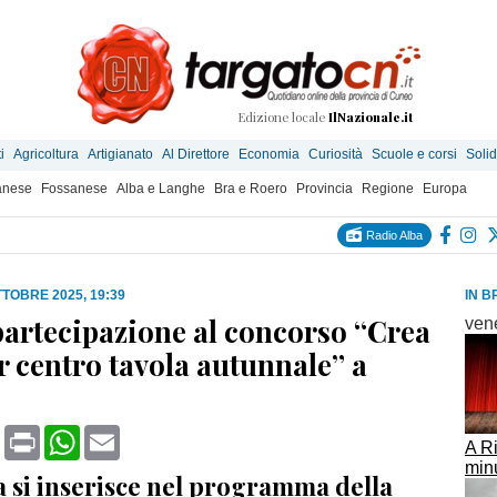
Edizione locale
IlNazionale.it
i
Agricoltura
Artigianato
Al Direttore
Economia
Curiosità
Scuole e corsi
Solid
anese
Fossanese
Alba e Langhe
Bra e Roero
Provincia
Regione
Europa
Radio Alba
TTOBRE 2025, 19:39
IN B
artecipazione al concorso “Crea
ven
or centro tavola autunnale” a
book
X
Print
WhatsApp
Email
A Ri
minu
va si inserisce nel programma della