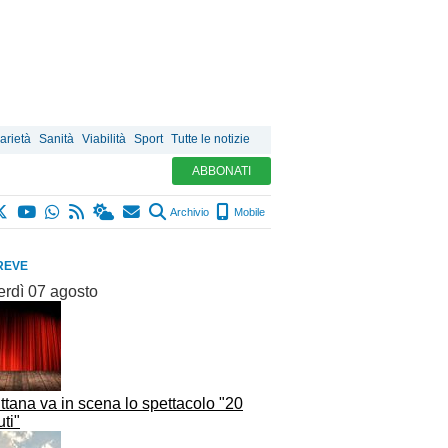
arietà
Sanità
Viabilità
Sport
Tutte le notizie
ABBONATI
Archivio
Mobile
REVE
erdì 07 agosto
ttana va in scena lo spettacolo "20
ti"