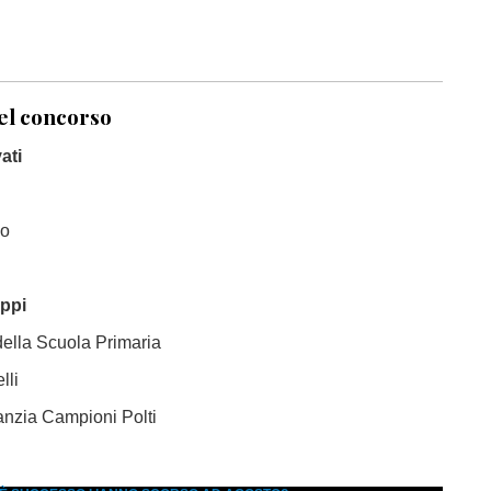
del concorso
ati
so
ppi
della Scuola Primaria
lli
fanzia Campioni Polti