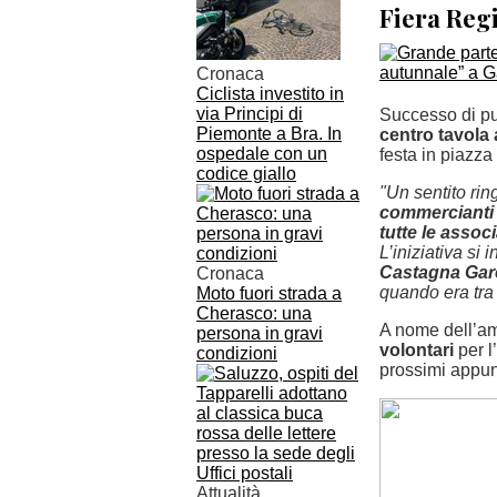
Fiera Reg
Cronaca
Ciclista investito in
via Principi di
Successo di pu
Piemonte a Bra. In
centro tavola
ospedale con un
festa in piazza 
codice giallo
"Un sentito ri
commercianti
tutte le assoc
L’iniziativa si
Castagna Gar
Cronaca
quando era tra
Moto fuori strada a
Cherasco: una
A nome dell’amm
persona in gravi
volontari
per l
condizioni
prossimi appun
Attualità