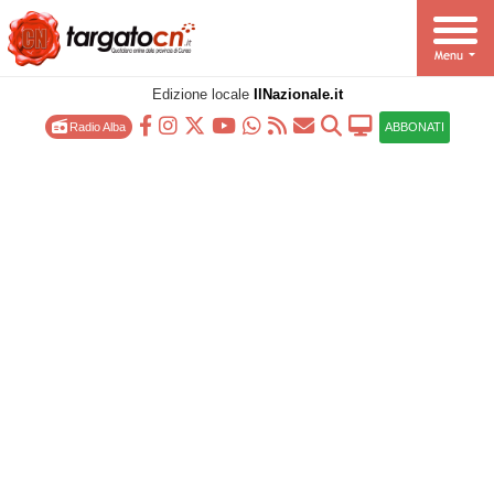
Edizione locale
IlNazionale.it
Radio Alba
ABBONATI