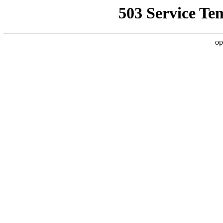
503 Service Te
op