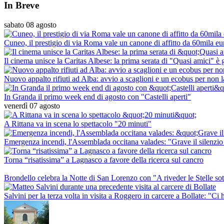
In Breve
sabato 08 agosto
Cuneo, il prestigio di via Roma vale un canone di affitto da 60mila eu
Il cinema unisce la Caritas Albese: la prima serata di "Quasi amici" è
Nuovo appalto rifiuti ad Alba: avvio a scaglioni e un ecobus per non l
In Granda il primo week end di agosto con "Castelli aperti"
venerdì 07 agosto
A Rittana va in scena lo spettacolo "20 minuti"
Emergenza incendi, l'Assemblada occitana valades: "Grave il silenzio 
Torna “risatissima” a Lagnasco a favore della ricerca sul cancro
Brondello celebra la Notte di San Lorenzo con "A riveder le Stelle sot
Salvini per la terza volta in visita a Roggero in carcere a Bollate: "Ci