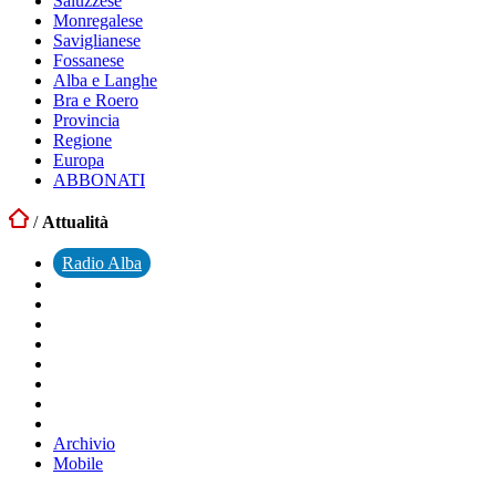
Saluzzese
Monregalese
Saviglianese
Fossanese
Alba e Langhe
Bra e Roero
Provincia
Regione
Europa
ABBONATI
/
Attualità
Radio Alba
Archivio
Mobile