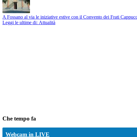
A Fossano al via le iniziative estive con il Convento dei Frati Cappucc
Leggi le ultime di: Attualità
Che tempo fa
Webcam in LIVE