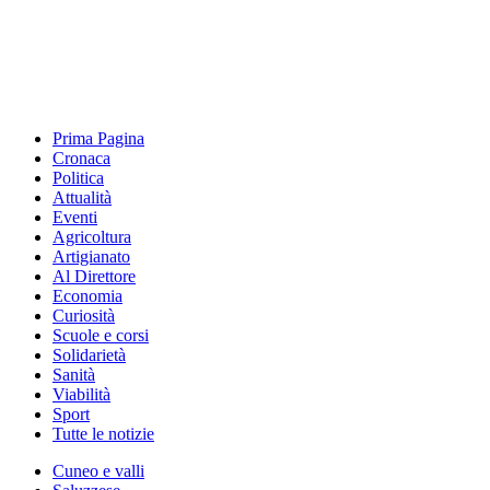
Prima Pagina
Cronaca
Politica
Attualità
Eventi
Agricoltura
Artigianato
Al Direttore
Economia
Curiosità
Scuole e corsi
Solidarietà
Sanità
Viabilità
Sport
Tutte le notizie
Cuneo e valli