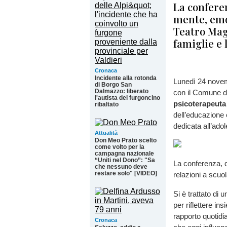
La conferen
mente, emoz
Teatro Mag
famiglie e 
Cronaca
Incidente alla rotonda
Lunedì 24 novem
di Borgo San
Dalmazzo: liberato
con il Comune d
l'autista del furgoncino
psicoterapeuta 
ribaltato
dell’educazione 
dedicata all’adol
Attualità
Don Meo Prato scelto
come volto per la
campagna nazionale
“Uniti nel Dono”: "Sa
La conferenza, d
che nessuno deve
restare solo" [VIDEO]
relazioni a scuo
Si è trattato di 
per riflettere 
rapporto quotidi
Cronaca