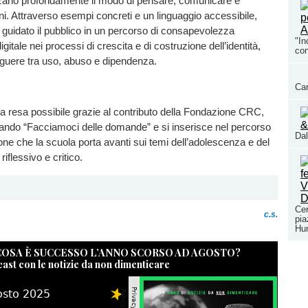
nzano profondamente il modo di pensare, comunicare e
oni. Attraverso esempi concreti e un linguaggio accessibile,
a guidato il pubblico in un percorso di consapevolezza
"In
digitale nei processi di crescita e di costruzione dell’identità,
con
inguere tra uso, abuso e dipendenza.
Car
tata resa possibile grazie al contributo della Fondazione CRC,
bando “Facciamoci delle domande” e si inserisce nel percorso
Dal
ione che la scuola porta avanti sui temi dell’adolescenza e del
riflessivo e critico.
Cer
c.s.
pia
Hun
 COSA È SUCCESSO L’ANNO SCORSO AD AGOSTO?
cast con le notizie da non dimenticare