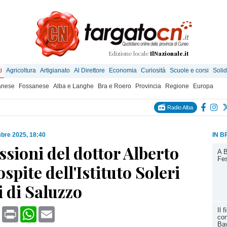
Edizione locale
IlNazionale.it
i
Agricoltura
Artigianato
Al Direttore
Economia
Curiosità
Scuole e corsi
Solid
anese
Fossanese
Alba e Langhe
Bra e Roero
Provincia
Regione
Europa
Radio Alba
bre 2025, 18:40
IN B
essioni del dottor Alberto
A B
Fes
ospite dell'Istituto Soleri
 di Saluzzo
book
X
Print
WhatsApp
Email
Il 
co
Bav