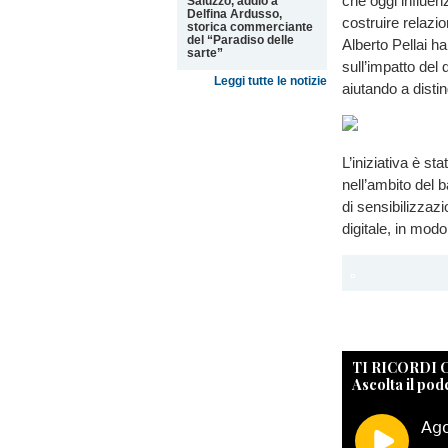
che oggi influe
Saluzzo, addio a
Delfina Ardusso,
costruire relazi
storica commerciante
del “Paradiso delle
Alberto Pellai h
sarte”
sull’impatto del 
Leggi tutte le notizie
aiutando a dist
L’iniziativa è s
nell’ambito del 
di sensibilizzaz
digitale, in modo 
TI RICORDI
Ascolta il pod