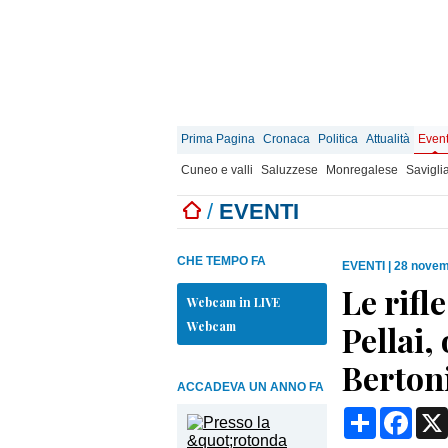
Prima Pagina
Cronaca
Politica
Attualità
Event
Cuneo e valli
Saluzzese
Monregalese
Savigli
/
EVENTI
CHE TEMPO FA
EVENTI
|
28 novem
Le rifl
Webcam in LIVE
Webcam
Pellai, 
Bertoni
ACCADEVA UN ANNO FA
Condividi
Face