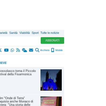
arietà
Sanità
Viabilità
Sport
Tutte le notizie
ABBONATI
Archivio
Mobile
REVE
ossolasco torna il Piccolo
tival della Fisarmonica
film "Onde di Terra"
nquista anche Monaco di
iera: "Una storia delle