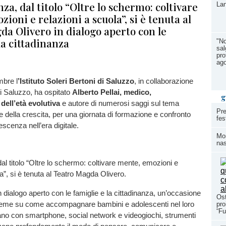
za, dal titolo “Oltre lo schermo: coltivare
Lan
ioni e relazioni a scuola”, si è tenuta al
da Olivero in dialogo aperto con le
la cittadinanza
"No
sal
pro
ag
bre l
’Istituto Soleri Bertoni di Saluzzo
, in collaborazione
i Saluzzo, ha ospitato
Alberto Pellai, medico,
g
dell’età evolutiva
e autore di numerosi saggi sul tema
Pre
e della crescita, per una giornata di formazione e confronto
fes
escenza nell’era digitale.
Mom
nas
al titolo “Oltre lo schermo: coltivare mente, emozioni e
la”, si è tenuta al Teatro Magda Olivero.
un dialogo aperto con le famiglie e la cittadinanza, un’occasione
Ost
insieme su come accompagnare bambini e adolescenti nel loro
pro
“Fu
ano con smartphone, social network e videogiochi, strumenti