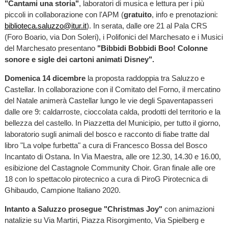
"Cantami una storia"
, laboratori di musica e lettura per i più
piccoli in collaborazione con l'APM (
gratuito
, info e prenotazioni:
biblioteca.saluzzo@itur.it
). In serata, dalle ore 21 al Pala CRS
(Foro Boario, via Don Soleri), i Polifonici del Marchesato e i Musici
del Marchesato presentano
"Bibbidi Bobbidi Boo! Colonne
sonore e sigle dei cartoni animati Disney".
Domenica 14 dicembre
la proposta raddoppia tra Saluzzo e
Castellar. In collaborazione con il Comitato del Forno, il mercatino
del Natale animerà Castellar lungo le vie degli Spaventapasseri
dalle ore 9: caldarroste, cioccolata calda, prodotti del territorio e la
bellezza del castello. In Piazzetta del Municipio, per tutto il giorno,
laboratorio sugli animali del bosco e racconto di fiabe tratte dal
libro "La volpe furbetta" a cura di Francesco Bossa del Bosco
Incantato di Ostana. In Via Maestra, alle ore 12.30, 14.30 e 16.00,
esibizione del Castagnole Community Choir. Gran finale alle ore
18 con lo spettacolo pirotecnico a cura di PiroG Pirotecnica di
Ghibaudo, Campione Italiano 2020.
Intanto a Saluzzo prosegue "Christmas Joy"
con animazioni
natalizie su Via Martiri, Piazza Risorgimento, Via Spielberg e