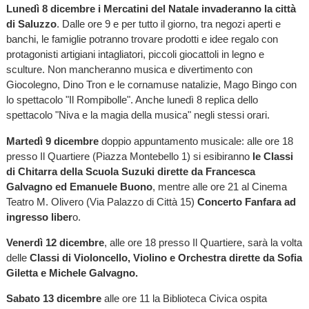
Lunedì 8 dicembre i Mercatini del Natale invaderanno la città
di Saluzzo
. Dalle ore 9 e per tutto il giorno, tra negozi aperti e
banchi, le famiglie potranno trovare prodotti e idee regalo con
protagonisti artigiani intagliatori, piccoli giocattoli in legno e
sculture. Non mancheranno musica e divertimento con
Giocolegno, Dino Tron e le cornamuse natalizie, Mago Bingo con
lo spettacolo "Il Rompibolle". Anche lunedì 8 replica dello
spettacolo "Niva e la magia della musica" negli stessi orari.
Martedì 9 dicembre
doppio appuntamento musicale: alle ore 18
presso Il Quartiere (Piazza Montebello 1) si esibiranno
le Classi
di Chitarra della Scuola Suzuki dirette da Francesca
Galvagno ed Emanuele Buono
, mentre alle ore 21 al Cinema
Teatro M. Olivero (Via Palazzo di Città 15)
Concerto Fanfara ad
ingresso liber
o.
Venerdì 12 dicembre
, alle ore 18 presso Il Quartiere, sarà la volta
delle
Classi di Violoncello, Violino e Orchestra dirette da Sofia
Giletta e Michele Galvagno.
Sabato 13 dicembre
alle ore 11 la Biblioteca Civica ospita