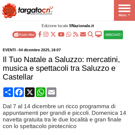
Edizione locale
IlNazionale.it
Radio Alba
ABBONATI
EVENTI
-
04 dicembre 2025
, 18:07
Il Tuo Natale a Saluzzo: mercatini,
musica e spettacoli tra Saluzzo e
Castellar
Condividi
Facebook
X
WhatsApp
Email
Dal 7 al 14 dicembre un ricco programma di
appuntamenti per grandi e piccoli. Domenica 14
navetta gratuita tra le due località e gran finale
con lo spettacolo pirotecnico