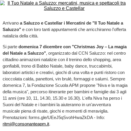
Arrivano
a Saluzzo e Castellar i Mercatini de "Il Tuo Natale a
Saluzzo"
e con loro tanti appuntamenti che arricchiranno l'offerta
natalizia della città.
Si parte
domenica 7 dicembre con "Christmas Joy – La magia
del Natale a Saluzzo"
, organizzato dal CCN Saluzzo: nel centro
cittadino animazioni natalizie con il trenino dello shopping, area
gonfiabili, trono di Babbo Natale, baby dance, truccabimbi,
laboratori artistici e creativi, giochi di una volta e punti ristoro con
cioccolata calda, panettoni, vin brulé, formaggi e salumi. Sempre
domenica 7, la Fondazione Scuola APM propone "Niva e la magia
della musica", percorso itinerante per bambini e famiglie dai 3 agli
11 anni (ore 10, 11, 14.30, 15.30 e 16.30). L'elfa Niva ha perso i
Suoni del Natale e i bambini la aiuteranno in un'avventura
musicale piena di risate, giochi e momenti di meraviglia.
Prenotazioni: forms.gle/UEeJ5qSvohHwaZkDA - Info:
ritmi@consonanteapm.it
.