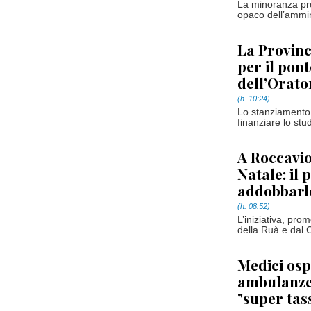
La minoranza pro
opaco dell’ammin
La Provinc
per il pont
dell’Orato
(h. 10:24)
Lo stanziamento,
finanziare lo stud
A Roccavio
Natale: il 
addobbarl
(h. 08:52)
L’iniziativa, pr
della Ruà e dal C
Medici osp
ambulanze,
"super tass