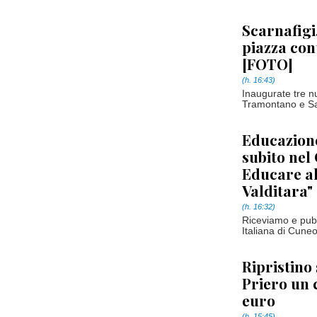
Scarnafigi
piazza con
[FOTO]
(h. 16:43)
Inaugurate tre n
Tramontano e Sam
Educazione
subito nel
Educare al
Valditara"
(h. 16:32)
Riceviamo e pubb
Italiana di Cune
Ripristino 
Priero un 
euro
(h. 15:45)