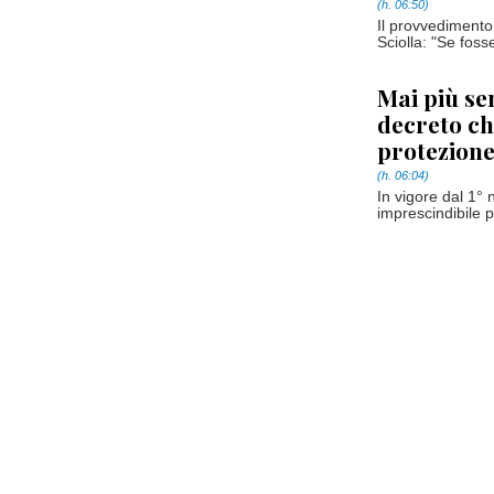
(h. 06:50)
Il provvedimento 
Sciolla: "Se foss
Mai più sen
decreto ch
protezione
(h. 06:04)
In vigore dal 1°
imprescindibile p