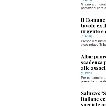
Grazie a un contr
postazioni cardio
Il Comune 
tavolo ex I
urgente e 
(h. 14:57)
Presso il Ministe
vicesindaco Tri
Alba: pror
scadenza p
alle associ
(h. 13:27)
Per consentire a 
presentazione de
Saluzzo: "S
Italiane ce
speciale an