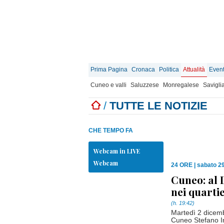
Prima Pagina
Cronaca
Politica
Attualità
Event
Cuneo e valli
Saluzzese
Monregalese
Savigli
/
TUTTE LE NOTIZIE
CHE TEMPO FA
Webcam in LIVE
Webcam
24 ORE
|
sabato 2
Cuneo: al 
nei quartie
(h. 19:42)
Martedì 2 dicemb
Cuneo Stefano I