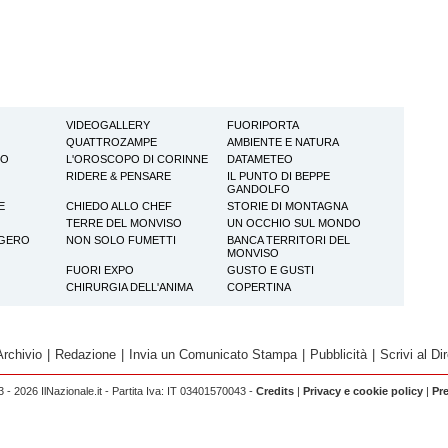
VIDEOGALLERY
FUORIPORTA
QUATTROZAMPE
AMBIENTE E NATURA
TO
L'OROSCOPO DI CORINNE
DATAMETEO
RIDERE & PENSARE
IL PUNTO DI BEPPE
GANDOLFO
E
CHIEDO ALLO CHEF
STORIE DI MONTAGNA
TERRE DEL MONVISO
UN OCCHIO SUL MONDO
GGERO
NON SOLO FUMETTI
BANCA TERRITORI DEL
MONVISO
FUORI EXPO
GUSTO E GUSTI
CHIRURGIA DELL'ANIMA
COPERTINA
Archivio
|
Redazione
|
Invia un Comunicato Stampa
|
Pubblicità
|
Scrivi al Dir
 - 2026 IlNazionale.it - Partita Iva: IT 03401570043 -
Credits
|
Privacy e cookie policy
|
Pr