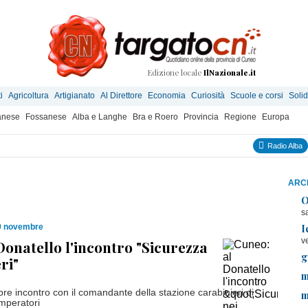
Edizione locale
IlNazionale.it
i
Agricoltura
Artigianato
Al Direttore
Economia
Curiosità
Scuole e corsi
Solid
anese
Fossanese
Alba e Langhe
Bra e Roero
Provincia
Regione
Europa
Radio Alba
ARCH
O
s
I
9 novembre
v
Donatello l'incontro "Sicurezza
g
ri"
m
re incontro con il comandante della stazione carabinieri di
m
mperatori