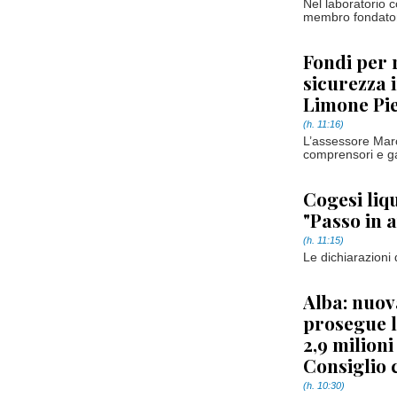
Nel laboratorio 
membro fondator
Fondi per r
sicurezza 
Limone Pi
(h. 11:16)
L’assessore Marc
comprensori e ga
Cogesi liq
"Passo in a
(h. 11:15)
Le dichiarazioni
Alba: nuov
prosegue l
2,9 milion
Consiglio
(h. 10:30)