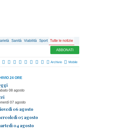
arietà
Sanità
Viabilità
Sport
Tutte le notizie
ABBONATI
Archivio
Mobile
IVIO 24 ORE
ggi
abato 08 agosto
eri
enerdì 07 agosto
iovedì 06 agosto
ercoledì 05 agosto
artedì 04 agosto