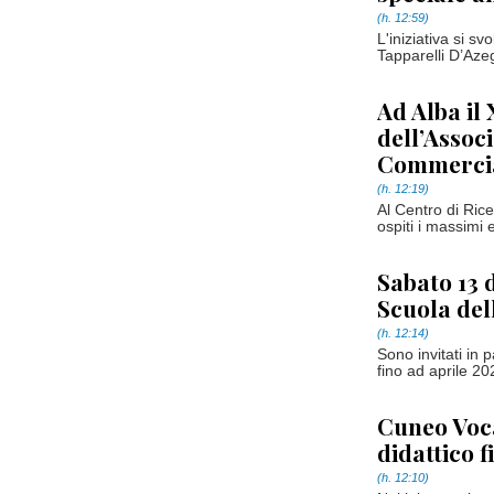
(h. 12:59)
L'iniziativa si 
Tapparelli D’Azeg
Ad Alba il
dell’Associ
Commercia
(h. 12:19)
Al Centro di Rice
ospiti i massimi 
Sabato 13 
Scuola del
(h. 12:14)
Sono invitati in 
fino ad aprile 20
Cuneo Voca
didattico 
(h. 12:10)