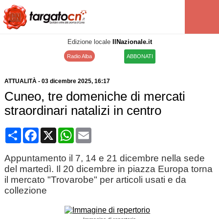
Edizione locale
IlNazionale.it
Radio Alba
ABBONATI
ATTUALITÀ
-
03 dicembre 2025
, 16:17
Cuneo, tre domeniche di mercati
straordinari natalizi in centro
Condividi
Facebook
X
WhatsApp
Email
Appuntamento il 7, 14 e 21 dicembre nella sede
del martedì. Il 20 dicembre in piazza Europa torna
il mercato "Trovarobe" per articoli usati e da
collezione