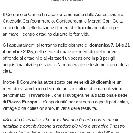
Immagine di repertorio
Il Comune di Cuneo ha accolto la richiesta delle Associazioni di
Categoria Confcommercio, Confesercenti e Merca' Coni Goia,
concedendo l'effettuazione di mercati straordinari natalizi per
animare il centro cittadino durante le festività.
Gli appuntamenti si terranno nelle giornate di
domenica 7, 14 e 21
dicembre 2025
, nella sede abituale del mercato del martedì,
offrendo ai cittadini e ai visitatori un'occasione in più per gli
acquisti natalizi e per vivere l'atmosfera delle feste nel cuore della
città.
Inoltre, il Comune ha autorizzato per
venerdì 20 dicembre
un
mercato straordinario dedicato agli articoli usati e da collezione,
denominato
"Trovarobe"
, che si svolgerà nella tradizionale sede
di
Piazza Europa
. Un'opportunità per chi cerca oggetti particolari,
vintage o da collezionismo, in vista delle festività.
«
Si tratta di iniziative che arricchiscono l'offerta commerciale
natalizia e contribuiscono a rendere più vivo e attrattivo il nostro
centro storico durante uno dei periodi più importanti dell'anno
»,