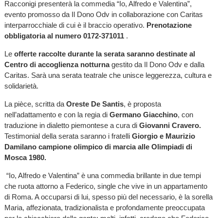
Racconigi presenterà la commedia “Io, Alfredo e Valentina”,
evento promosso da Il Dono Odv in collaborazione con Caritas
interparrocchiale di cui è il braccio operativo.
Prenotazione
obbligatoria al numero 0172-371011
.
Le
offerte raccolte durante la serata saranno destinate al
Centro di accoglienza notturna
gestito da Il Dono Odv e dalla
Caritas. Sarà una serata teatrale che unisce leggerezza, cultura e
solidarietà.
La pièce, scritta da
Oreste De Santis
, è proposta
nell’adattamento e con la regia di
Germano Giacchino
, con
traduzione in dialetto piemontese a cura di
Giovanni Cravero.
Testimonial della serata saranno i fratelli
Giorgio e Maurizio
Damilano campione olimpico di marcia alle Olimpiadi di
Mosca 1980.
“Io, Alfredo e Valentina” è una commedia brillante in due tempi
che ruota attorno a Federico, single che vive in un appartamento
di Roma. A occuparsi di lui, spesso più del necessario, è la sorella
Maria, affezionata, tradizionalista e profondamente preoccupata