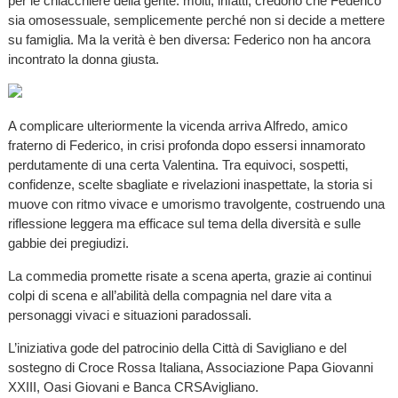
per le chiacchiere della gente: molti, infatti, credono che Federico
sia omosessuale, semplicemente perché non si decide a mettere
su famiglia. Ma la verità è ben diversa: Federico non ha ancora
incontrato la donna giusta.
A complicare ulteriormente la vicenda arriva Alfredo, amico
fraterno di Federico, in crisi profonda dopo essersi innamorato
perdutamente di una certa Valentina. Tra equivoci, sospetti,
confidenze, scelte sbagliate e rivelazioni inaspettate, la storia si
muove con ritmo vivace e umorismo travolgente, costruendo una
riflessione leggera ma efficace sul tema della diversità e sulle
gabbie dei pregiudizi.
La commedia promette risate a scena aperta, grazie ai continui
colpi di scena e all’abilità della compagnia nel dare vita a
personaggi vivaci e situazioni paradossali.
L’iniziativa gode del patrocinio della Città di Savigliano e del
sostegno di Croce Rossa Italiana, Associazione Papa Giovanni
XXIII, Oasi Giovani e Banca CRSAvigliano.