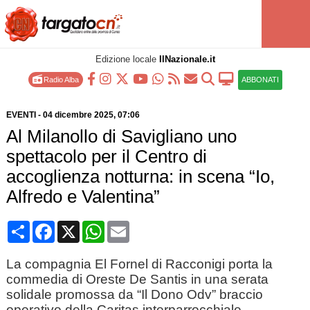
Edizione locale
IlNazionale.it
Radio Alba
ABBONATI
EVENTI
-
04 dicembre 2025
, 07:06
Al Milanollo di Savigliano uno
spettacolo per il Centro di
accoglienza notturna: in scena “Io,
Alfredo e Valentina”
Condividi
Facebook
X
WhatsApp
Email
La compagnia El Fornel di Racconigi porta la
commedia di Oreste De Santis in una serata
solidale promossa da “Il Dono Odv” braccio
operativo della Caritas interparrocchiale