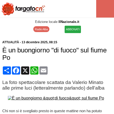
Edizione locale
IlNazionale.it
Radio Alba
ABBONATI
ATTUALITÀ
-
13 dicembre 2025
, 08:15
È un buongiorno "di fuoco" sul fiume
Po
Condividi
Facebook
X
WhatsApp
Email
La foto spettacolare scattata da Valerio Minato
alle prime luci (letteralmente parlando) dell’alba
Chi non si è svegliato presto in queste mattine non ha potuto