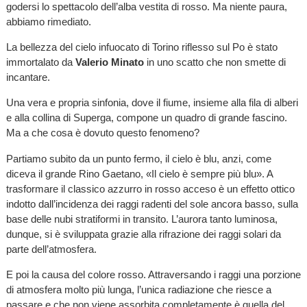
godersi lo spettacolo dell’alba vestita di rosso. Ma niente paura,
abbiamo rimediato.
La bellezza del cielo infuocato di Torino riflesso sul Po è stato
immortalato da
Valerio Minato
in uno scatto che non smette di
incantare.
Una vera e propria sinfonia, dove il fiume, insieme alla fila di alberi
e alla collina di Superga, compone un quadro di grande fascino.
Ma a che cosa è dovuto questo fenomeno?
Partiamo subito da un punto fermo, il cielo è blu, anzi, come
diceva il grande Rino Gaetano, «Il cielo è sempre più blu». A
trasformare il classico azzurro in rosso acceso è un effetto ottico
indotto dall’incidenza dei raggi radenti del sole ancora basso, sulla
base delle nubi stratiformi in transito. L’aurora tanto luminosa,
dunque, si è sviluppata grazie alla rifrazione dei raggi solari da
parte dell’atmosfera.
E poi la causa del colore rosso. Attraversando i raggi una porzione
di atmosfera molto più lunga, l’unica radiazione che riesce a
passare e che non viene assorbita completamente è quella del