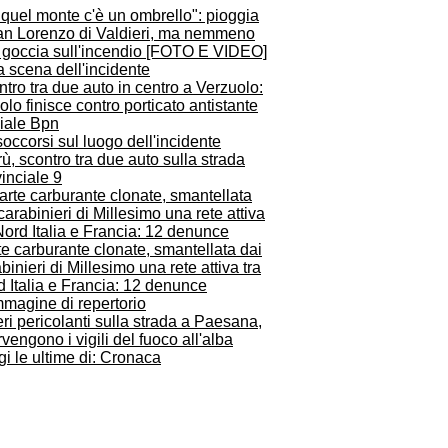
quel monte c'è un ombrello": pioggia
an Lorenzo di Valdieri, ma nemmeno
 goccia sull'incendio [FOTO E VIDEO]
tro tra due auto in centro a Verzuolo:
olo finisce contro porticato antistante
iliale Bpn
ù, scontro tra due auto sulla strada
inciale 9
e carburante clonate, smantellata dai
binieri di Millesimo una rete attiva tra
 Italia e Francia: 12 denunce
ri pericolanti sulla strada a Paesana,
rvengono i vigili del fuoco all'alba
i le ultime di: Cronaca