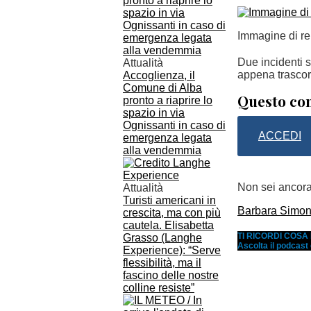
Immagine di re
Due incidenti s
Attualità
appena trascor
Accoglienza, il
Comune di Alba
Questo con
pronto a riaprire lo
spazio in via
Ognissanti in caso di
ACCEDI
emergenza legata
alla vendemmia
Non sei ancor
Attualità
Turisti americani in
Barbara Simone
crescita, ma con più
cautela. Elisabetta
TI RICORDI COS
Grasso (Langhe
Ascolta il podcast
Experience): “Serve
flessibilità, ma il
fascino delle nostre
colline resiste”