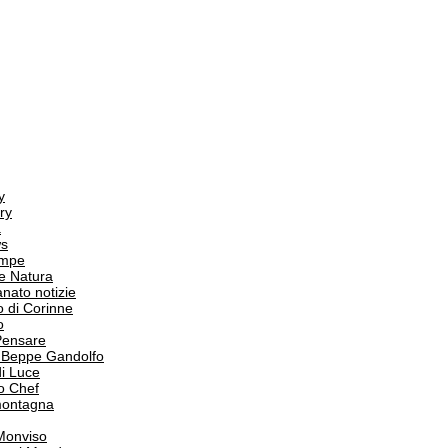
y
ry
a
s
ampe
e Natura
anato notizie
o di Corinne
o
Pensare
i Beppe Gandolfo
i Luce
o Chef
 montagna
 Monviso