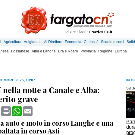
Edizione locale
IlNazionale.it
i
Agricoltura
Artigianato
Al Direttore
Economia
Curiosità
Scuole e corsi
Solid
anese
Fossanese
Alba e Langhe
Bra e Roero
Provincia
Regione
Europa
CEMBRE 2025, 10:07
IN B
 nella notte a Canale e Alba:
sab
erito grave
book
X
Print
WhatsApp
Email
ra auto e moto in corso Langhe e una
Bari
dura
baltata in corso Asti
prog