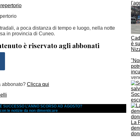
l'ag
pertorio
tradali, a poca distanza di tempo e luogo, nella notte
sa in provincia di Cuneo.
Cad
tenuto è riservato agli abbonati
è s
Niz
"Non
potr
inc
ven
a abbonato?
Clicca qui
Socc
lli
escu
A È SUCCESSO L’ANNO SCORSO AD AGOSTO?
 con le notizie da non dimenticare
La P
den
donn