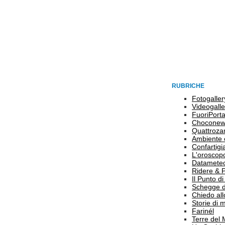
RUBRICHE
Fotogaller
Videogalle
FuoriPort
Choconew
Quattroz
Ambiente 
Confartigi
L'oroscop
Datamete
Ridere & 
Il Punto d
Schegge d
Chiedo all
Storie di
Farinél
Terre del