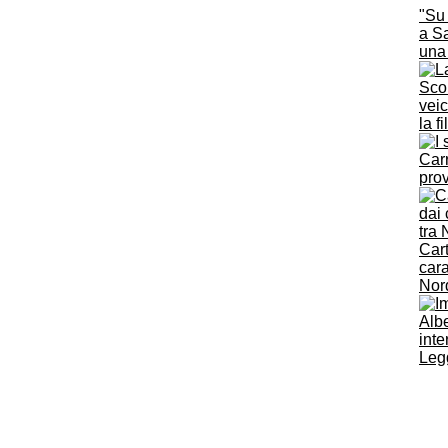
"Su 
a S
una
Scon
veic
la f
Carr
prov
Cart
cara
Nord
Albe
inte
Legg