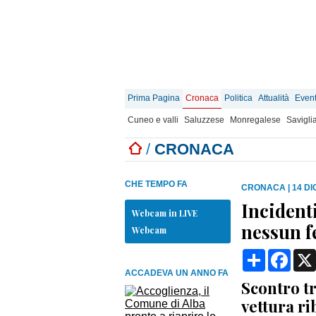
Prima Pagina
Cronaca
Politica
Attualità
Event
Cuneo e valli
Saluzzese
Monregalese
Savigli
/
CRONACA
CHE TEMPO FA
CRONACA
|
14 DI
Incidenti
Webcam in LIVE
nessun f
Webcam
Condividi
Face
ACCADEVA UN ANNO FA
Scontro t
vettura ri