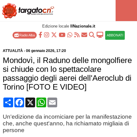
Edizione locale
IlNazionale.it
Radio Alba
ABBONATI
ATTUALITÀ
-
06 gennaio 2026
, 17:20
Mondovì, il Raduno delle mongolfiere
si chiude con lo spettacolare
passaggio degli aerei dell'Aeroclub di
Torino [FOTO E VIDEO]
Condividi
Facebook
X
WhatsApp
Email
Un'edizione da incorniciare per la manifestazione
che, anche quest'anno, ha richiamato migliaia di
persone