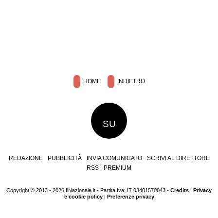
HOME
INDIETRO
SU
REDAZIONE
PUBBLICITÀ
INVIA COMUNICATO
SCRIVI AL DIRETTORE
RSS
PREMIUM
Copyright © 2013 - 2026 IlNazionale.it - Partita Iva: IT 03401570043 -
Credits
|
Privacy
e cookie policy
|
Preferenze privacy