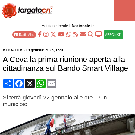
Edizione locale
IlNazionale.it
Radio Alba
ABBONATI
ATTUALITÀ
-
19 gennaio 2026
, 15:01
A Ceva la prima riunione aperta alla
cittadinanza sul Bando Smart Village
Condividi
Facebook
X
WhatsApp
Email
Si terrà giovedì 22 gennaio alle ore 17 in
municipio