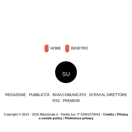
HOME
INDIETRO
SU
REDAZIONE
PUBBLICITÀ
INVIA COMUNICATO
SCRIVI AL DIRETTORE
RSS
PREMIUM
Copyright © 2013 - 2026 IlNazionale.it - Partita Iva: IT 03401570043 -
Credits
|
Privacy
e cookie policy
|
Preferenze privacy