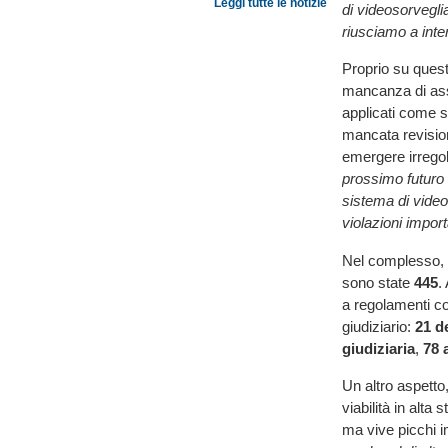
Leggi tutte le notizie
di videosorvegli
riusciamo a inter
Proprio su questo
mancanza di ass
applicati come 
mancata revision
emergere irregolar
prossimo futuro 
sistema di video
violazioni import
Nel complesso, 
sono state
445
.
a regolamenti com
giudiziario:
21 d
giudiziaria
,
78 
Un altro aspetto,
viabilità in alt
ma vive picchi i