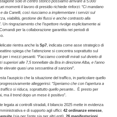
stagione solo in centro storico possiamo arrivare a 5.000
uei momenti il lavoro di presidio richiede rinforzi:
“Ci mandano
e da Canelli, così riusciamo a implementare i servizi sul
ezza, viabilità, gestione dei flussi e anche contrasto alla
”
. Un ringraziamento che l’ispettore rivolge esplicitamente ai
 Comandi per la collaborazione garantita nei periodi di
so.
 delicate rientra anche la
Sp7
, indicata come asse strategico di
attino spiega che l’attenzione si concentra soprattutto sul
eti per i mezzi pesanti:
“Facciamo controlli mirati sul divieto di
i superiori alle 7,5 tonnellate da Bra in direzione Alba, e l’anno
e elevate quasi una sessantina di sanzioni”
.
sta l’auspicio che la situazione del traffico, in particolare quello
progressivamente alleggerirsi:
“Speriamo che con l’apertura a
l traffico si riduca, soprattutto quello pesante.
. È presto per
ni, ma il trend dopo un mese è positivo”.
e legata ai controlli stradali, il bilancio 2025 mette in evidenza
amministrativa e di supporto agli uffici:
42 ordinanze emesse
,
seguite
(sia per l’ente sia per altri enti),
26 manifestazioni