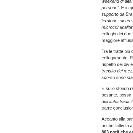
weekend di alta 
persone”
. E in q
supporto da Bra 
territorio: sicur
microcriminalità
colleghi dei due
maggiore afflus
Tra le tratte più
collegamento. Re
rispetto dei divi
transito dei mezz
scorso sono stat
E sullo sfondo re
pesante, possa 
dell’autostrada i
trarre conclusio
Accanto alla part
anche l’attività 
803 notifiche e