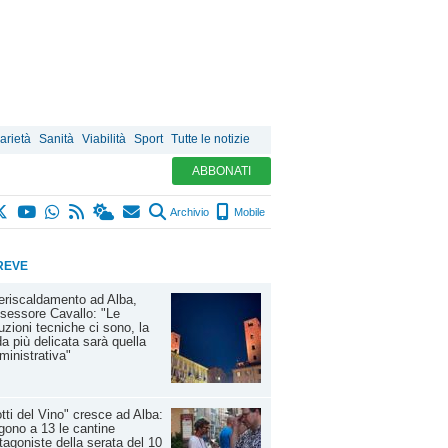
arietà
Sanità
Viabilità
Sport
Tutte le notizie
ABBONATI
Archivio
Mobile
REVE
eriscaldamento ad Alba,
ssessore Cavallo: "Le
uzioni tecniche ci sono, la
da più delicata sarà quella
inistrativa"
tti del Vino" cresce ad Alba:
gono a 13 le cantine
tagoniste della serata del 10