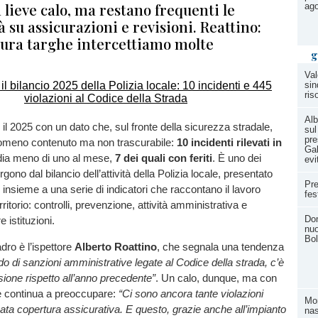
 lieve calo, ma restano frequenti le
ag
à su assicurazioni e revisioni. Reattino:
ttura targhe intercettiamo molte
g
Val
sin
ris
Alb
il 2025 con un dato che, sul fronte della sicurezza stradale,
sul
pre
nomeno contenuto ma non trascurabile:
10 incidenti rilevati in
Gal
dia meno di uno al mese,
7 dei quali con feriti
. È uno dei
evi
no dal bilancio dell’attività della Polizia locale, presentato
Pre
, insieme a una serie di indicatori che raccontano il lavoro
fes
rritorio: controlli, prevenzione, attività amministrativa e
Dom
e istituzioni.
nuo
Bol
adro è l’ispettore
Alberto Roattino
, che segnala una tendenza
do di sanzioni amministrative legate al Codice della strada, c’è
sione rispetto all’anno precedente”
. Un calo, dunque, ma con
 continua a preoccupare:
“Ci sono ancora tante violazioni
Mom
ata copertura assicurativa. E questo, grazie anche all’impianto
nas