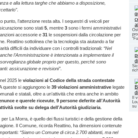
anza e alla lettura targhe che abbiamo a disposizione,
cettarlo”
.
 punto, l’attenzione resta alta. I sequestri di veicoli per
icurazione sono stati
5
, mentre
3
sono i fermi amministrativi
Ost
pro
sanzioni accessorie e
31
le sospensioni dalla circolazione per
“Fu
e. Reattino sottolinea che la tecnologia sta aiutando a far
ità difficili da individuare con i controlli tradizionali:
“Nel
anche l’Amministrazione è intenzionata a implementare il
sorveglianza globale proprio per questo, perché sono
Sic
anti: assicurazione e revisioni”
.
ric
nel 2025 le
violazioni al Codice della strada contestate
 A queste si aggiungono le
39 violazioni amministrative
legate
unali e statali, oltre a un’attività che entra anche in ambito
Il 
enunce e querele ricevute
,
9 persone deferite all’Autorità
Lou
su
attività svolte su delega dell’Autorità giudiziaria
.
 per La Morra, è quello dei flussi turistici e della gestione della
a stagione. Il Comune, ricorda Reattino, ha dimensioni contenute
mportanti:
“Siamo un Comune di circa 2.700 abitanti, ma nel