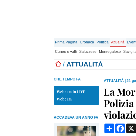
Prima Pagina
Cronaca
Politica
Attualità
Event
Cuneo e valli
Saluzzese
Monregalese
Savigli
/
ATTUALITÀ
CHE TEMPO FA
ATTUALITÀ
|
21 ge
La Morr
Webcam in LIVE
Webcam
Polizia
violazi
ACCADEVA UN ANNO FA
Condividi
Face