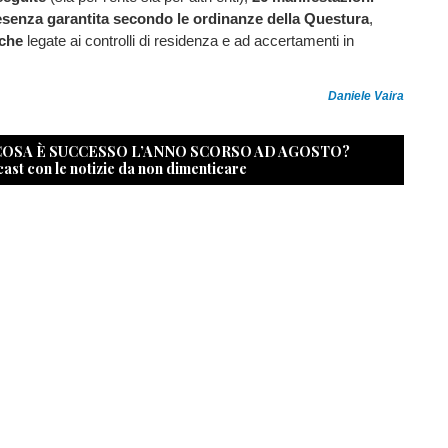
esenza garantita secondo le ordinanze della Questura
,
iche
legate ai controlli di residenza e ad accertamenti in
Daniele Vaira
 COSA È SUCCESSO L’ANNO SCORSO AD AGOSTO?
cast con le notizie da non dimenticare