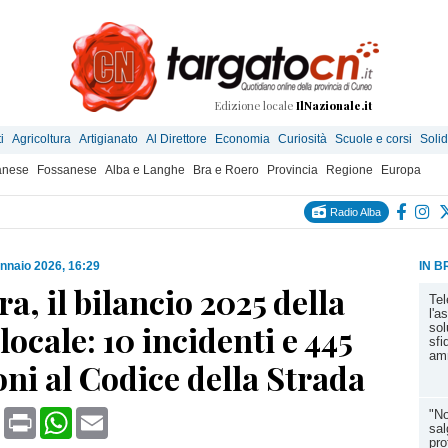
Edizione locale
IlNazionale.it
i
Agricoltura
Artigianato
Al Direttore
Economia
Curiosità
Scuole e corsi
Solid
anese
Fossanese
Alba e Langhe
Bra e Roero
Provincia
Regione
Europa
Radio Alba
nnaio 2026, 16:29
IN B
a, il bilancio 2025 della
Tel
l'a
 locale: 10 incidenti e 445
sol
sfi
amm
oni al Codice della Strada
book
X
Print
WhatsApp
Email
"No
sal
pro