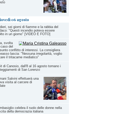
osto
iovedì 06 agosto
dieri, sei giorni di fiamme e la rabbia del
daco: "Questi incendio poteva essere
olto in un giorno" [VIDEO E FOTO]
a, svolta
 caso del
sunto conflitto di interessi. La consigliera
easso lascia: "Nessuna irregolarità, voglio
tare il tritacarne mediatico"
it di Canosio, dall'8 al 16 agosto tornano i
teggiamenti di San Lorenzo
ani Salvini effettuerà una
va visita al carcere di
late
basiglio celebra il ruolo delle donne nella
cita della democrazia italiana