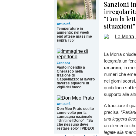
Sanzioni in
irregolarit
“Con la le
situazioni”
Attualità
Temperature in
aumento: nel week
end attese massime
sopra i 35°
La Morra chiude 
fotografa un fe
Cronaca
un anno
, in me
Vasto incendio a
Cherasco nella
numeri che emergo
frazione di
Cappellazzo: al lavoro
nei giorni scorsi
diverse squadre di
vigili del fuoco
quotidiano sul te
supporto alle altr
Attualità
A tracciare il qu
Don Meo Prato scelto
precisa:
“Parlan
come volto per la
campagna nazionale
una leggera fles
“Uniti nel Dono”: "Sa
che nessuno deve
un elemento che
restare solo" [VIDEO]
legate alla manc