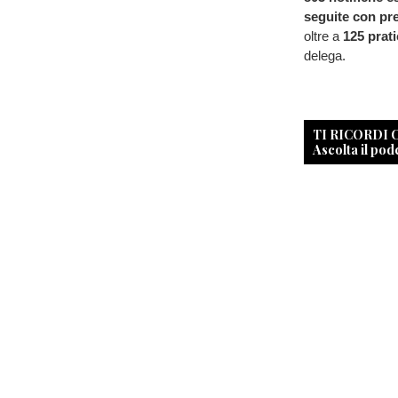
seguite con pr
oltre a
125 prat
delega.
TI RICORDI
Ascolta il pod