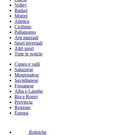
Volley
Basket
Motori
Atletica
Ciclismo
Pallapugno
Arti marziali
Sport invernali
Altri sport
Tutte le notizie
Cuneo e valli
Saluzzese
Monregalese
Saviglianese
Fossanese
Alba e Langhe
Bra e Roero
Provincia
Regione
Europa
Rubriche