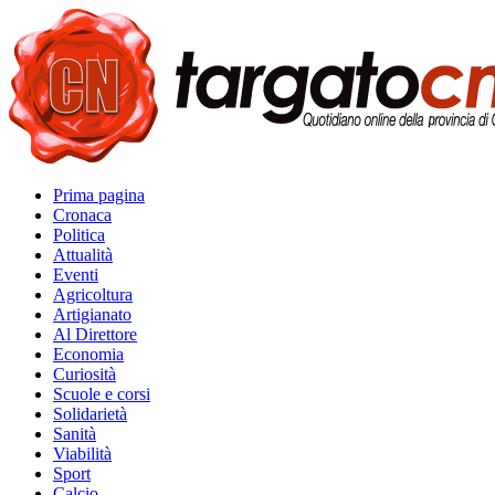
Prima pagina
Cronaca
Politica
Attualità
Eventi
Agricoltura
Artigianato
Al Direttore
Economia
Curiosità
Scuole e corsi
Solidarietà
Sanità
Viabilità
Sport
Calcio