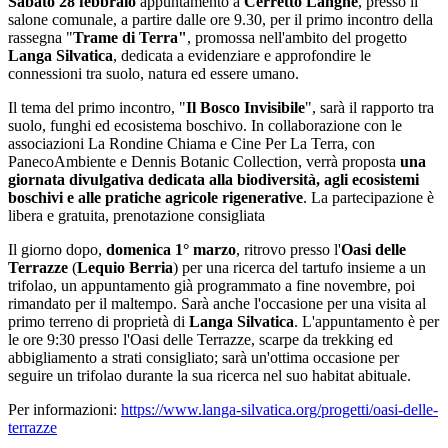
Sabato 28 febbraio
appuntamento a
Cerretto Langhe
, presso il
salone comunale, a partire dalle ore 9.30, per il primo incontro della
rassegna "
Trame di Terra"
, promossa nell'ambito del progetto
Langa Silvatica
, dedicata a evidenziare e approfondire le
connessioni tra suolo, natura ed essere umano.
Il tema del primo incontro, "
Il Bosco Invisibile
", sarà il rapporto tra
suolo, funghi ed ecosistema boschivo. In collaborazione con le
associazioni La Rondine Chiama e Cine Per La Terra, con
PanecoAmbiente e Dennis Botanic Collection, verrà proposta
una
giornata divulgativa dedicata alla biodiversità, agli ecosistemi
boschivi e alle pratiche agricole rigenerative
. La partecipazione è
libera e gratuita, prenotazione consigliata
Il giorno dopo,
domenica 1° marzo
, ritrovo presso l'
Oasi delle
Terrazze
(
Lequio Berria
) per una ricerca del tartufo insieme a un
trifolao, un appuntamento già programmato a fine novembre, poi
rimandato per il maltempo. Sarà anche l'occasione per una visita al
primo terreno di proprietà di
Langa Silvatica
. L'appuntamento è per
le ore 9:30 presso l'Oasi delle Terrazze, scarpe da trekking ed
abbigliamento a strati consigliato; sarà un'ottima occasione per
seguire un trifolao durante la sua ricerca nel suo habitat abituale.
Per informazioni:
https://www.langa-silvatica.org/progetti/oasi-delle-
terrazze