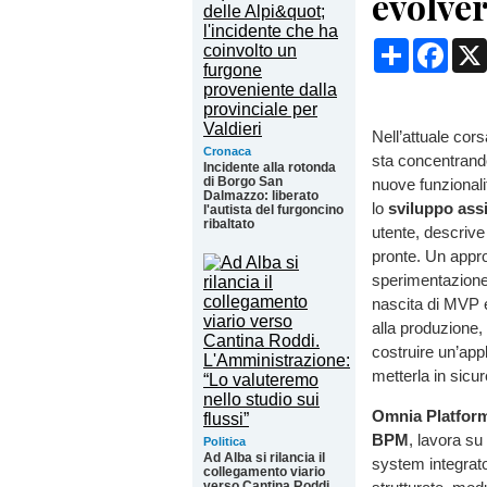
evolve
Condividi
Face
Nell’attuale corsa
Cronaca
sta concentrando
Incidente alla rotonda
di Borgo San
nuove funzionali
Dalmazzo: liberato
lo
sviluppo assi
l'autista del furgoncino
ribaltato
utente, descrive 
pronte. Un appro
sperimentazione
nascita di MVP e
alla produzione,
costruire un’appl
metterla in sicu
Omnia Platfor
BPM
, lavora su
Politica
Ad Alba si rilancia il
system integrato
collegamento viario
verso Cantina Roddi.