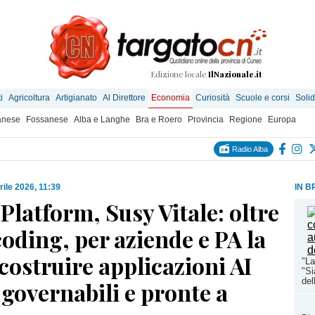
Edizione locale
IlNazionale.it
i
Agricoltura
Artigianato
Al Direttore
Economia
Curiosità
Scuole e corsi
Solid
anese
Fossanese
Alba e Langhe
Bra e Roero
Provincia
Regione
Europa
Radio Alba
rile 2026, 11:39
IN B
latform, Susy Vitale: oltre
 coding, per aziende e PA la
 costruire applicazioni AI
"La
"Si
del
 governabili e pronte a