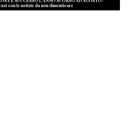
 COSA È SUCCESSO L’ANNO SCORSO AD AGOSTO?
cast con le notizie da non dimenticare