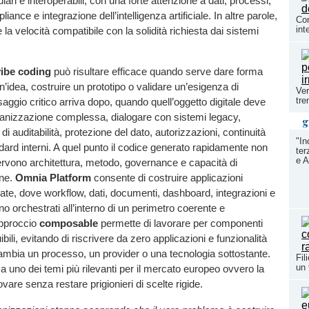
lari e interoperabili, con una forte attenzione a dati, processi,
ance e integrazione dell’intelligenza artificiale. In altre parole,
Com
int
 la velocità compatibile con la solidità richiesta dai sistemi
vibe coding
può risultare efficace quando serve dare forma
’idea, costruire un prototipo o validare un’esigenza di
Ver
tre
saggio critico arriva dopo, quando quell’oggetto digitale deve
ganizzazione complessa, dialogare con sistemi legacy,
g
 di auditabilità, protezione del dato, autorizzazioni, continuità
"In
dard interni. A quel punto il codice generato rapidamente non
ter
e A
rvono architettura, metodo, governance e capacità di
one.
Omnia Platform
consente di costruire applicazioni
ate, dove workflow, dati, documenti, dashboard, integrazioni e
o orchestrati all’interno di un perimetro coerente e
’approccio
composable
permette di lavorare per componenti
uibili, evitando di riscrivere da zero applicazioni e funzionalità
ambia un processo, un provider o una tecnologia sottostante.
Fil
un 
ca uno dei temi più rilevanti per il mercato europeo ovvero la
novare senza restare prigionieri di scelte rigide.