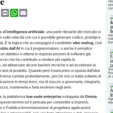
re
Dis
azi
con
book
X
Print
WhatsApp
Email
 all’
intelligenza artificiale
, una parte rilevante del mercato si
Ire
 sulla velocità con cui è possibile generare codice, prototipi e
mil
fio
tà. È la logica che accompagna il cosiddetto
vibe coding,
cioè
stito dall
’
AI
in cui il programmatore, o anche il semplice
un obiettivo e ottiene in risposta porzioni di software già
ccio che ha contribuito a rendere più rapida la
, ad abbassare alcune barriere tecniche e ad accelerare la
Sos
 test di prodotto. Quando però il baricentro si sposta dall’idea
fin
 il tema cambia profondamente, perché non si tratta soltanto di
di 
icazione in tempi brevi, ma di riuscire a governarla, integrarla,
rezza, mantenerla e farla evolvere negli anni.
m
, la piattaforma
low-code enterprise
sviluppata da
Omnia
Age
 questo terreno ed è pensata per consentire a imprese,
dav
r e Pubblica Amministrazione di progettare applicazioni