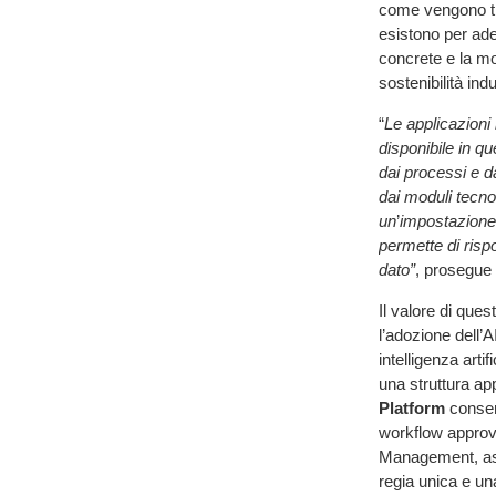
come vengono trat
esistono per ad
concrete e la mod
sostenibilità indu
“
Le applicazioni 
disponibile in 
dai processi e da
dai moduli tecnol
un
’
impostazione c
permette di risp
dato”
, prosegue
Il valore di que
l’adozione dell’
intelligenza arti
una struttura ap
Platform
consent
workflow approv
Management, ass
regia unica e un