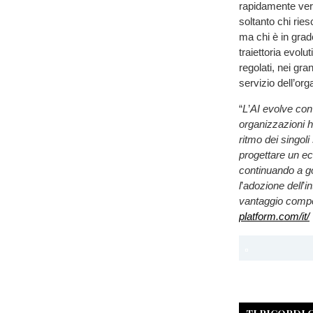
rapidamente ver
soltanto chi ries
ma chi è in grado
traiettoria evolu
regolati, nei gra
servizio dell’org
“
L
’
AI evolve con
organizzazioni h
ritmo dei singoli
progettare un ec
continuando a go
l
’
adozione dell
’
i
vantaggio compe
platform.com/it/