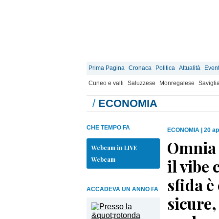
Prima Pagina
Cronaca
Politica
Attualità
Event
Cuneo e valli
Saluzzese
Monregalese
Savigli
/
ECONOMIA
CHE TEMPO FA
ECONOMIA
|
20 ap
Omnia P
Webcam in LIVE
Webcam
il vibe
sfida è
ACCADEVA UN ANNO FA
sicure,