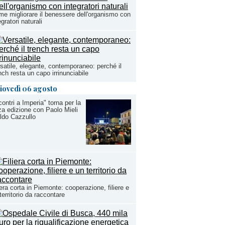
e migliorare il benessere dell'organismo con
egratori naturali
satile, elegante, contemporaneo: perché il
nch resta un capo irrinunciabile
iovedì 06 agosto
contri a Imperia" torna per la
za edizione con Paolo Mieli
ldo Cazzullo
iera corta in Piemonte: cooperazione, filiere e
territorio da raccontare