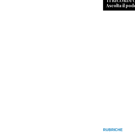
TI RICORDI
Ascolta il pod
RUBRICHE