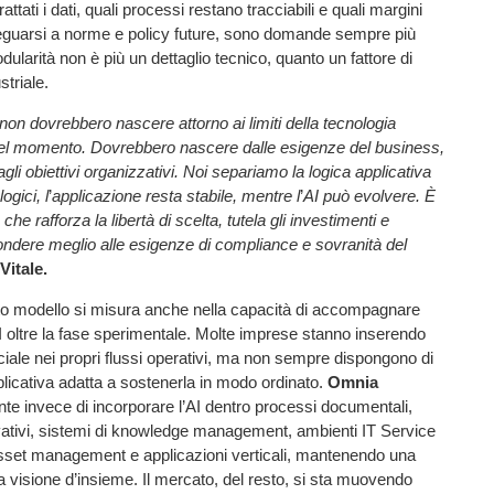
tati i dati, quali processi restano tracciabili e quali margini
eguarsi a norme e policy future, sono domande sempre più
ularità non è più un dettaglio tecnico, quanto un fattore di
striale.
non dovrebbero nascere attorno ai limiti della tecnologia
quel momento. Dovrebbero nascere dalle esigenze del business,
gli obiettivi organizzativi. Noi separiamo la logica applicativa
ogici, l
’
applicazione resta stabile, mentre l
’
AI può evolvere. È
he rafforza la libertà di scelta, tutela gli investimenti e
ondere meglio alle esigenze di compliance e sovranità del
Vitale.
sto modello si misura anche nella capacità di accompagnare
AI oltre la fase sperimentale. Molte imprese stanno inserendo
ficiale nei propri flussi operativi, ma non sempre dispongono di
plicativa adatta a sostenerla in modo ordinato.
Omnia
e invece di incorporare l’AI dentro processi documentali,
ativi, sistemi di knowledge management, ambienti IT Service
et management e applicazioni verticali, mantenendo una
a visione d’insieme. Il mercato, del resto, si sta muovendo