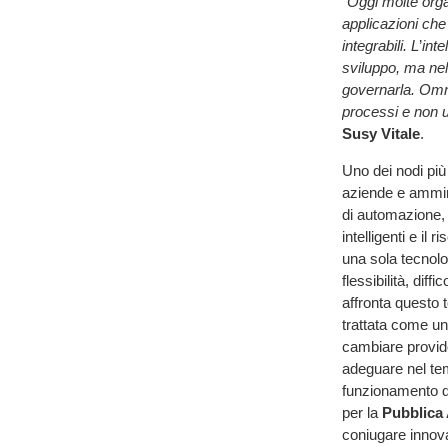
“
Oggi molte orga
applicazioni che
integrabili. L
’
inte
sviluppo, ma nel
governarla. Omn
processi e non u
Susy Vitale
.
Uno dei nodi più 
aziende e ammini
di automazione, 
intelligenti e il 
una sola tecnolog
flessibilità, diff
affronta questo 
trattata come un
cambiare provide
adeguare nel te
funzionamento de
per la
Pubblica
coniugare innova