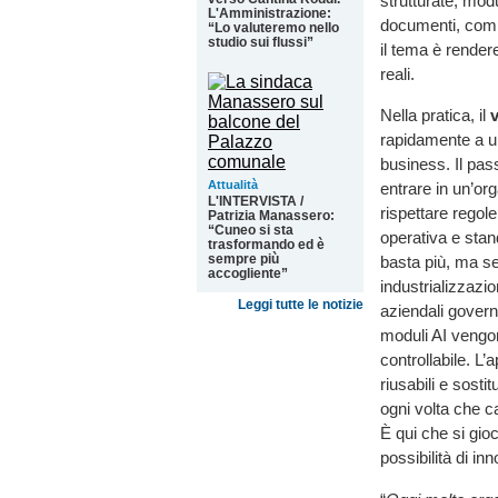
strutturate, modu
L'Amministrazione:
documenti, compli
“Lo valuteremo nello
studio sui flussi”
il tema è rendere
reali.
Nella pratica, il
rapidamente a un
business. Il pas
Attualità
entrare in un’or
L'INTERVISTA /
rispettare regole
Patrizia Manassero:
“Cuneo si sta
operativa e stan
trasformando ed è
sempre più
basta più, ma se
accogliente”
industrializzazi
Leggi tutte le notizie
aziendali govern
moduli AI vengon
controllabile. L
riusabili e sostit
ogni volta che c
È qui che si gio
possibilità di in