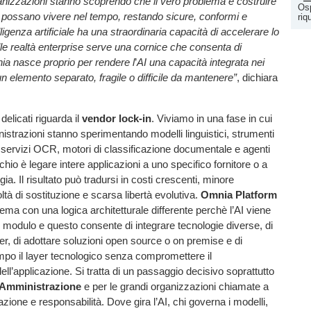
nizzazioni stanno scoprendo che il vero problema è costruire
Osp
 possano vivere nel tempo, restando sicure, conformi e
riq
lligenza artificiale ha una straordinaria capacità di accelerare lo
le realtà enterprise serve una cornice che consenta di
ia nasce proprio per rendere l
’
AI una capacità integrata nei
n elemento separato, fragile o difficile da mantenere”
, dichiara
delicati riguarda il
vendor lock-in
. Viviamo in una fase in cui
strazioni stanno sperimentando modelli linguistici, strumenti
servizi OCR, motori di classificazione documentale e agenti
rischio è legare intere applicazioni a uno specifico fornitore o a
ia. Il risultato può tradursi in costi crescenti, minore
icoltà di sostituzione e scarsa libertà evolutiva.
Omnia Platform
tema con una logica architetturale differente perchè l’AI viene
 modulo e questo consente di integrare tecnologie diverse, di
r, di adottare soluzioni open source o on premise e di
mpo il layer tecnologico senza compromettere il
ll’applicazione. Si tratta di un passaggio decisivo soprattutto
 Amministrazione
e per le grandi organizzazioni chiamate a
zione e responsabilità. Dove gira l’AI, chi governa i modelli,