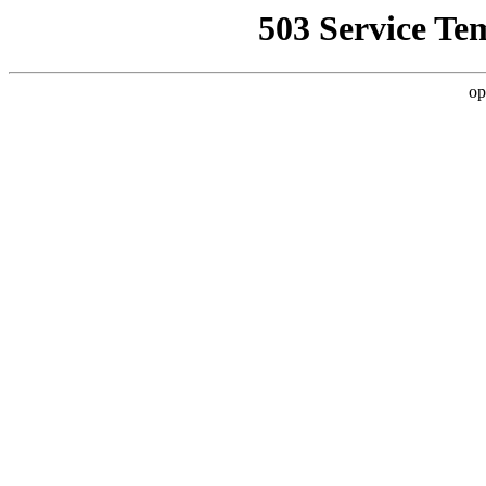
503 Service Te
op