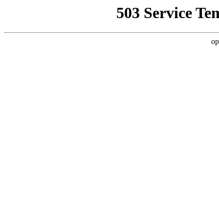
503 Service Te
op