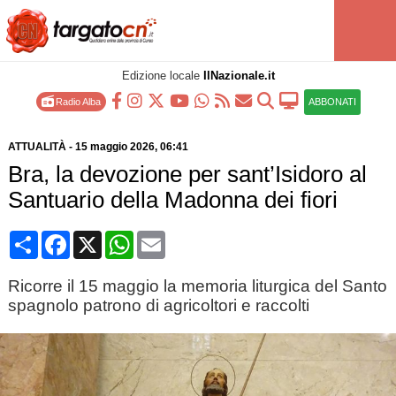
Edizione locale
IlNazionale.it
Radio Alba
ABBONATI
ATTUALITÀ
-
15 maggio 2026
, 06:41
Bra, la devozione per sant’Isidoro al
Santuario della Madonna dei fiori
Condividi
Facebook
X
WhatsApp
Email
Ricorre il 15 maggio la memoria liturgica del Santo
spagnolo patrono di agricoltori e raccolti