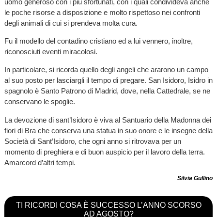
uomo generoso con i più sfortunati, con i quali condivideva anche
le poche risorse a disposizione e molto rispettoso nei confronti
degli animali di cui si prendeva molta cura.
Fu il modello del contadino cristiano ed a lui vennero, inoltre,
riconosciuti eventi miracolosi.
In particolare, si ricorda quello degli angeli che ararono un campo
al suo posto per lasciargli il tempo di pregare. San Isidoro, Isidro in
spagnolo è Santo Patrono di Madrid, dove, nella Cattedrale, se ne
conservano le spoglie.
La devozione di sant’Isidoro è viva al Santuario della Madonna dei
fiori di Bra che conserva una statua in suo onore e le insegne della
Società di Sant’Isidoro, che ogni anno si ritrovava per un
momento di preghiera e di buon auspicio per il lavoro della terra.
Amarcord d’altri tempi.
Silvia Gullino
TI RICORDI COSA È SUCCESSO L’ANNO SCORSO
AD AGOSTO?