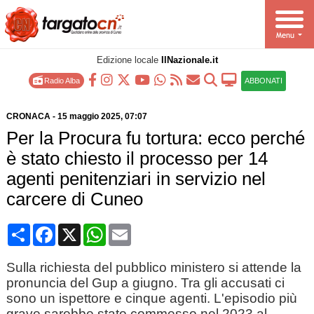
Edizione locale
IlNazionale.it
Radio Alba
ABBONATI
CRONACA
-
15 maggio 2025
, 07:07
Per la Procura fu tortura: ecco perché
è stato chiesto il processo per 14
agenti penitenziari in servizio nel
carcere di Cuneo
Condividi
Facebook
X
WhatsApp
Email
Sulla richiesta del pubblico ministero si attende la
pronuncia del Gup a giugno. Tra gli accusati ci
sono un ispettore e cinque agenti. L'episodio più
grave sarebbe stato commesso nel 2023 al