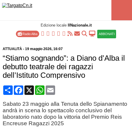
Edizione locale
IlNazionale.it
Radio Alba
ABBONATI
ATTUALITÀ
-
19 maggio 2026
, 16:07
“Stiamo sognando”: a Diano d’Alba il
debutto teatrale dei ragazzi
dell’Istituto Comprensivo
Condividi
Facebook
X
WhatsApp
Email
Sabato 23 maggio alla Tenuta dello Spianamento
andrà in scena lo spettacolo conclusivo del
laboratorio nato dopo la vittoria del Premio Reis
Encreuse Ragazzi 2025