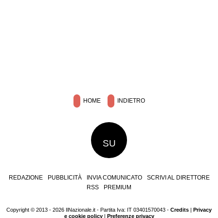
HOME
INDIETRO
SU
REDAZIONE
PUBBLICITÀ
INVIA COMUNICATO
SCRIVI AL DIRETTORE
RSS
PREMIUM
Copyright © 2013 - 2026 IlNazionale.it - Partita Iva: IT 03401570043 -
Credits
|
Privacy
e cookie policy
|
Preferenze privacy