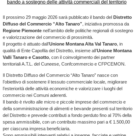
Il prossimo 29 maggio 2026 sarà pubblicato il bando del
Distretto
Diffuso del Commercio “Alto Tanaro”
, iniziativa promossa da
Regione Piemonte
nell’ambito delle politiche regionali di sostegno
e valorizzazione del commercio di prossimità.
Il progetto è attuato dall’
Unione Montana Alta Val Tanaro
, in
qualità di Ente Capofila del Distretto, insieme all’
Unione Montana
Valli Tanaro e Casotto
, con il coinvolgimento dei partner
territoriali A.T.L. del Cuneese, Confcommercio e CFPCEMON.
Il Distretto Diffuso del Commercio “Alto Tanaro” nasce con
l’obiettivo di sostenere il tessuto commerciale locale, migliorare
l’esteriorità delle attività economiche e valorizzare i luoghi del
commercio nei Comuni aderenti.
Il bando è rivolto alle micro e piccole imprese del commercio e
della somministrazione di alimenti e bevande presenti sul territorio
del Distretto e prevede contributi a fondo perduto fino al 70% della
spesa ammissibile, con un contributo massimo pari a € 1.500,00
per ciascuna impresa beneficiaria.
Sono ammissibili interventi relativi a insegne, facciate e vetrine,