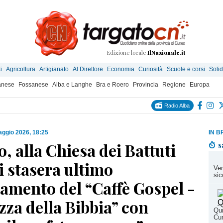
Edizione locale
IlNazionale.it
i
Agricoltura
Artigianato
Al Direttore
Economia
Curiosità
Scuole e corsi
Solid
anese
Fossanese
Alba e Langhe
Bra e Roero
Provincia
Regione
Europa
Radio Alba
ggio 2026, 18:25
IN B
, alla Chiesa dei Battuti
s
 stasera ultimo
Ven
sic
amento del “Caffè Gospel -
ezza della Bibbia” con
Qui
Cu