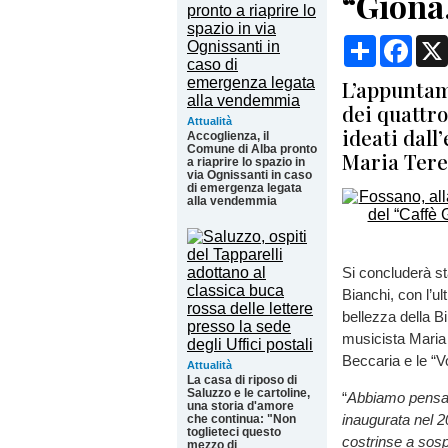
“Giona,
Condividi
Face
L’appuntame
dei quattro
Attualità
ideati dall
Accoglienza, il
Comune di Alba pronto
Maria Tere
a riaprire lo spazio in
via Ognissanti in caso
di emergenza legata
alla vendemmia
Si concluderà st
Bianchi, con l’ul
bellezza della Bi
musicista Maria 
Beccaria e le “Vo
Attualità
La casa di riposo di
Saluzzo e le cartoline,
“
Abbiamo pensato
una storia d'amore
inaugurata nel 
che continua: "Non
toglieteci questo
costrinse a sos
mezzo di