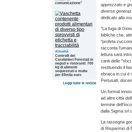
comunicazione"
apprezzato e grad
diverse generazi
dedicato alla mu
“La fuga di Giona
bibliche che, at
“profeta zuccone
racconta l’umana 
Attualità
lettura sarà int
Controlli dei
Carabinieri Forestali in
canti delle “Voci
negozi e ristoranti: 700
restituendo il fa
kg di alimenti
sequestrati e multe
ebraica in cui è
per 69mila euro
Pertusati, docent
Leggi tutte le notizie
Un format innov
ad altre città de
termine dell’inco
dalla Sigma srl 
La rassegna god
di Risparmio di