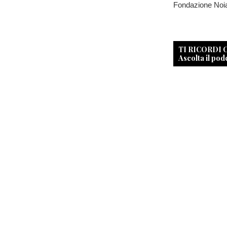
Fondazione Noialt
TI RICORDI
Ascolta il pod