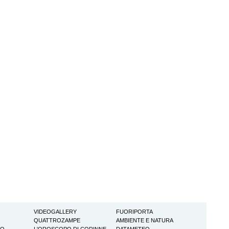
VIDEOGALLERY
FUORIPORTA
QUATTROZAMPE
AMBIENTE E NATURA
TO
L'OROSCOPO DI CORINNE
DATAMETEO