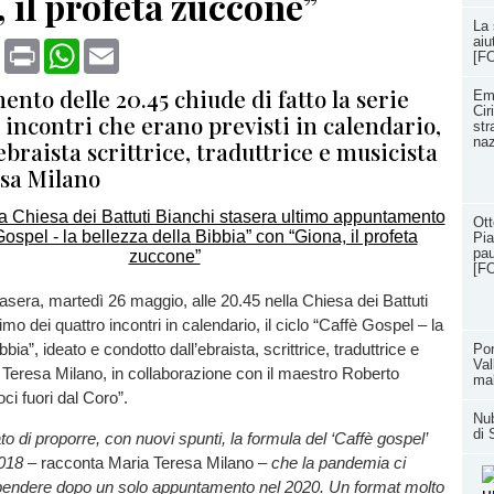
 il profeta zuccone”
La 
aiu
book
X
Print
WhatsApp
Email
[F
nto delle 20.45 chiude di fatto la serie
Eme
Cir
 incontri che erano previsti in calendario,
str
naz
’ebraista scrittrice, traduttrice e musicista
sa Milano
Ott
Pia
pau
[F
asera, martedì 26 maggio, alle 20.45 nella Chiesa dei Battuti
timo dei quattro incontri in calendario, il ciclo “Caffè Gospel – la
bbia”, ideato e condotto dall’ebraista, scrittrice, traduttrice e
Pon
Val
Teresa Milano, in collaborazione con il maestro Roberto
ma
ci fuori dal Coro”.
Nub
di 
 di proporre, con nuovi spunti, la formula del ‘Caffè gospel’
2018
– racconta Maria Teresa Milano –
che la pandemia ci
pendere dopo un solo appuntamento nel 2020. Un format molto