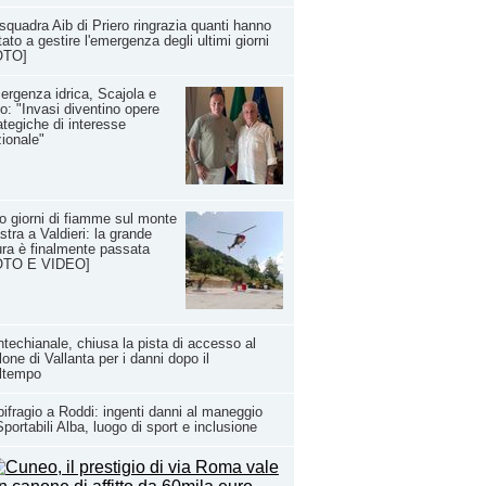
squadra Aib di Priero ringrazia quanti hanno
tato a gestire l'emergenza degli ultimi giorni
OTO]
rgenza idrica, Scajola e
io: "Invasi diventino opere
ategiche di interesse
ionale"
o giorni di fiamme sul monte
stra a Valdieri: la grande
ra è finalmente passata
OTO E VIDEO]
techianale, chiusa la pista di accesso al
lone di Vallanta per i danni dopo il
ltempo
ifragio a Roddi: ingenti danni al maneggio
Sportabili Alba, luogo di sport e inclusione