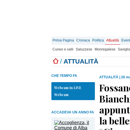
Prima Pagina
Cronaca
Politica
Attualità
Event
Cuneo e valli
Saluzzese
Monregalese
Savigli
/
ATTUALITÀ
CHE TEMPO FA
ATTUALITÀ
|
26 ma
Fossano
Webcam in LIVE
Webcam
Bianchi
appunt
ACCADEVA UN ANNO FA
la bell