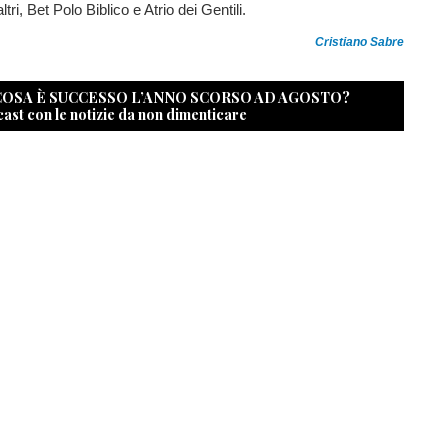
ri, Bet Polo Biblico e Atrio dei Gentili.
Cristiano Sabre
 COSA È SUCCESSO L’ANNO SCORSO AD AGOSTO?
cast con le notizie da non dimenticare