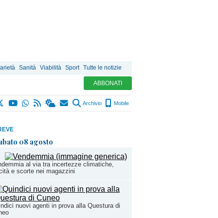
arietà
Sanità
Viabilità
Sport
Tutte le notizie
ABBONATI
Archivio
Mobile
REVE
abato 08 agosto
demmia al via tra incertezze climatiche,
cità e scorte nei magazzini
ndici nuovi agenti in prova alla Questura di
neo