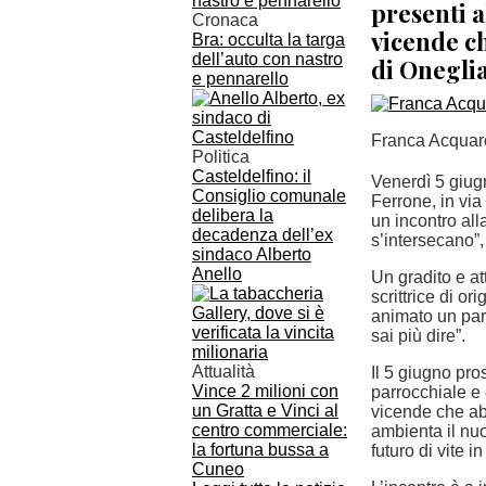
presenti a
Cronaca
vicende ch
Bra: occulta la targa
dell’auto con nastro
di Onegli
e pennarello
Franca Acqua
Politica
Casteldelfino: il
Venerdì 5 giugn
Consiglio comunale
Ferrone, in vi
delibera la
un incontro all
decadenza dell’ex
s’intersecano”,
sindaco Alberto
Anello
Un gradito e at
scrittrice di o
animato un par
sai più dire”.
Attualità
Il 5 giugno pro
Vince 2 milioni con
parrocchiale e 
un Gratta e Vinci al
vicende che abi
centro commerciale:
ambienta il nu
la fortuna bussa a
futuro di vite 
Cuneo