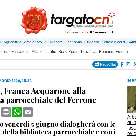
Edizione locale
IlNazionale.it
i
Agricoltura
Artigianato
Al Direttore
Economia
Curiosità
Scuole e corsi
Solid
anese
Fossanese
Alba e Langhe
Bra e Roero
Provincia
Regione
Europa
Radio Alba
AGGIO 2026, 15:34
IN B
 Franca Acquarone alla
ca parrocchiale del Ferrone
book
X
Print
WhatsApp
Email
Alba
o venerdì 5 giugno dialogherà con le
di i
lasc
 della biblioteca parrocchiale e con i
evit