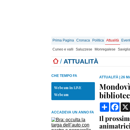
Prima Pagina
Cronaca
Politica
Attualità
Event
Cuneo e valli
Saluzzese
Monregalese
Savigli
/
ATTUALITÀ
CHE TEMPO FA
ATTUALITÀ
|
26 M
Mondovì,
Webcam in LIVE
bibliote
Webcam
Condividi
Face
ACCADEVA UN ANNO FA
Il prossim
animatrici