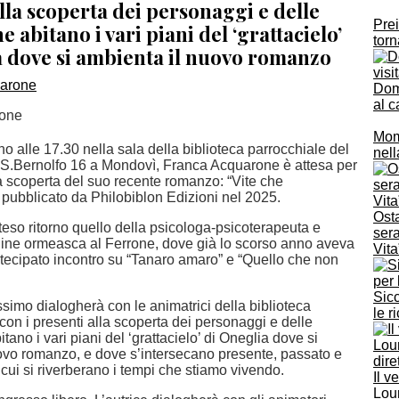
lla scoperta dei personaggi e delle
Prei
e abitano i vari piani del ‘grattacielo’
torn
a dove si ambienta il nuovo romanzo
Doma
al c
rone
Momb
o alle 17.30 nella sala della biblioteca parrocchiale del
nell
a S.Bernolfo 16 a Mondovì, Franca Acquarone è attesa per
a scoperta del suo recente romanzo: “Vite che
 pubblicato da Philobiblon Edizioni nel 2025.
Osta
teso ritorno quello della psicologa-psicoterapeuta e
sera
rigine ormeasca al Ferrone, dove già lo scorso anno aveva
Vita
tecipato incontro su “Tanaro amaro” e “Quello che non
Sicc
ssimo dialogherà con le animatrici della biblioteca
le r
con i presenti alla scoperta dei personaggi e delle
tano i vari piani del ‘grattacielo’ di Oneglia dove si
ovo romanzo, e dove s’intersecano presente, passato e
in cui si riverberano i tempi che stiamo vivendo.
Il v
Lour