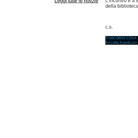
L’incontro è a 
Leggi tutte le notizie
della biblioteca
c.s.
TI RICORDI COS
Ascolta il podcast