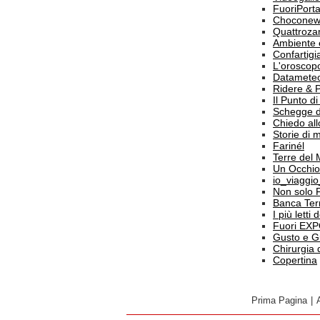
FuoriPort
Choconew
Quattroz
Ambiente 
Confartigi
L'oroscop
Datamete
Ridere & 
Il Punto d
Schegge d
Chiedo all
Storie di
Farinél
Terre del
Un Occhio
io_viaggi
Non solo 
Banca Terr
I più letti
Fuori EX
Gusto e G
Chirurgia 
Copertina
Prima Pagina
|