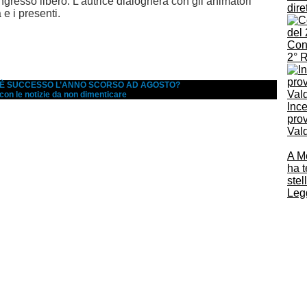
ingresso libero. L’autrice dialogherà con gli animatori
dire
 e i presenti.
Conc
2° 
A È SUCCESSO L’ANNO SCORSO AD AGOSTO?
 con le notizie da non dimenticare
Ince
prov
Vald
A M
ha t
stel
Legg