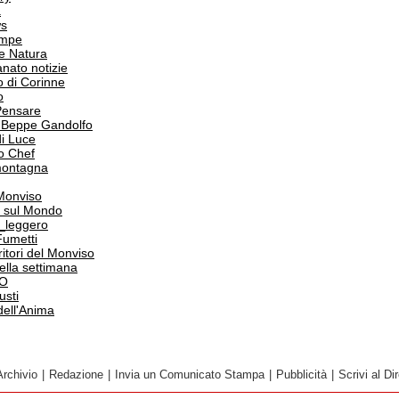
a
s
ampe
e Natura
anato notizie
o di Corinne
o
Pensare
i Beppe Gandolfo
i Luce
o Chef
 montagna
 Monviso
 sul Mondo
o_leggero
Fumetti
itori del Monviso
 della settimana
PO
usti
dell'Anima
Archivio
|
Redazione
|
Invia un Comunicato Stampa
|
Pubblicità
|
Scrivi al Dir