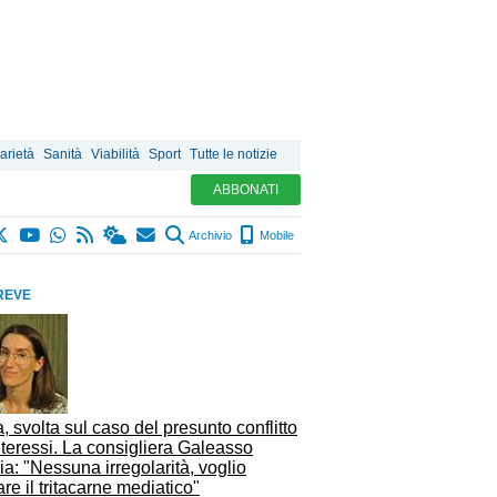
arietà
Sanità
Viabilità
Sport
Tutte le notizie
ABBONATI
Archivio
Mobile
REVE
, svolta sul caso del presunto conflitto
nteressi. La consigliera Galeasso
ia: "Nessuna irregolarità, voglio
are il tritacarne mediatico"