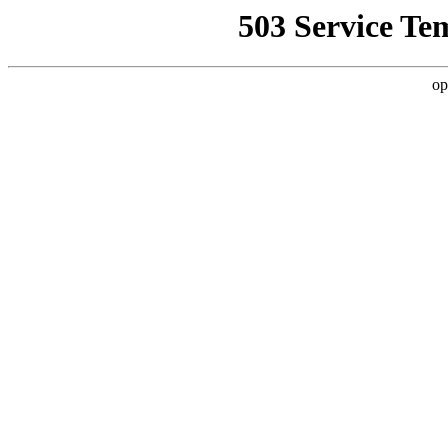
503 Service Te
op