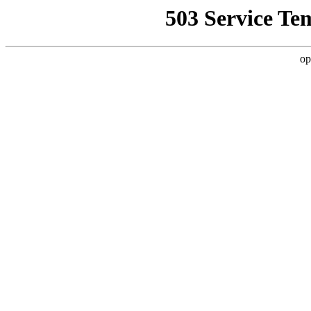
503 Service Te
op