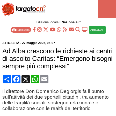
Edizione locale
IlNazionale.it
Radio Alba
ABBONATI
ATTUALITÀ
-
27 maggio 2026
, 06:07
Ad Alba crescono le richieste ai centri
di ascolto Caritas: “Emergono bisogni
sempre più complessi”
Condividi
Facebook
X
WhatsApp
Email
Il direttore Don Domenico Degiorgis fa il punto
sull’attività dei due sportelli cittadini, tra aumento
delle fragilità sociali, sostegno relazionale e
collaborazione con le realtà del territorio