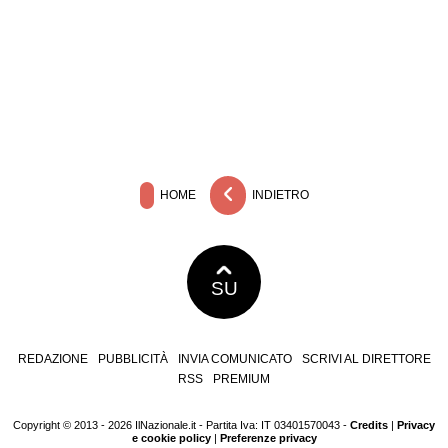
HOME
INDIETRO
SU
REDAZIONE
PUBBLICITÀ
INVIA COMUNICATO
SCRIVI AL DIRETTORE
RSS
PREMIUM
Copyright © 2013 - 2026 IlNazionale.it - Partita Iva: IT 03401570043 -
Credits
|
Privacy
e cookie policy
|
Preferenze privacy