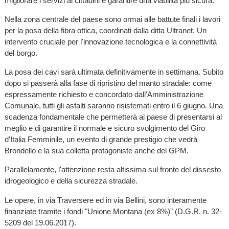
migliorare i servizi ai cittadini e garantire una viabilità più sicura.
Nella zona centrale del paese sono ormai alle battute finali i lavori
per la posa della fibra ottica, coordinati dalla ditta Ultranet. Un
intervento cruciale per l'innovazione tecnologica e la connettività
del borgo.
La posa dei cavi sarà ultimata definitivamente in settimana. Subito
dopo si passerà alla fase di ripristino del manto stradale: come
espressamente richiesto e concordato dall'Amministrazione
Comunale, tutti gli asfalti saranno risistemati entro il 6 giugno. Una
scadenza fondamentale che permetterà al paese di presentarsi al
meglio e di garantire il normale e sicuro svolgimento del Giro
d’Italia Femminile, un evento di grande prestigio che vedrà
Brondello e la sua colletta protagoniste anche del GPM.
Parallelamente, l'attenzione resta altissima sul fronte del dissesto
idrogeologico e della sicurezza stradale.
Le opere, in via Traversere ed in via Bellini, sono interamente
finanziate tramite i fondi "Unione Montana (ex 8%)" (D.G.R. n. 32-
5209 del 19.06.2017).