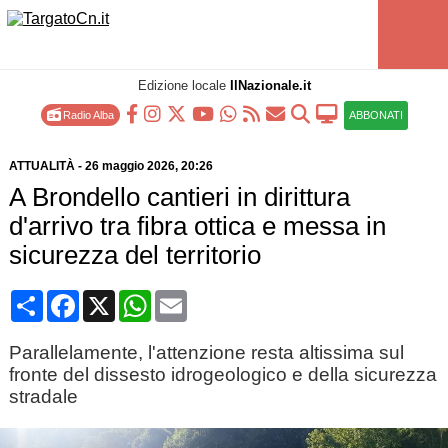
Edizione locale
IlNazionale.it
Radio Alba
ABBONATI
ATTUALITÀ
-
26 maggio 2026
, 20:26
A Brondello cantieri in dirittura
d'arrivo tra fibra ottica e messa in
sicurezza del territorio
Condividi
Facebook
X
WhatsApp
Email
Parallelamente, l'attenzione resta altissima sul
fronte del dissesto idrogeologico e della sicurezza
stradale