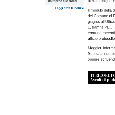
di Racconigi e in
un ritorno alle radici
Leggi tutte le notizie
Il modulo della 
del Comune di R
giugno, all’Uffi
1, tramite PEC (P
comune.racconig
ufficio.protocol
Maggiori informaz
Scuola al numero
oppure scrivend
TI RICORDI
Ascolta il pod