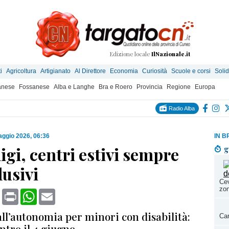
Edizione locale
IlNazionale.it
i
Agricoltura
Artigianato
Al Direttore
Economia
Curiosità
Scuole e corsi
Solid
anese
Fossanese
Alba e Langhe
Bra e Roero
Provincia
Regione
Europa
Radio Alba
ggio 2026, 06:36
IN B
gi, centri estivi sempre
g
lusivi
Cev
zo
book
X
Print
WhatsApp
Email
all’autonomia per minori con disabilità:
Car
tro il 4 giugno