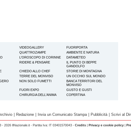
VIDEOGALLERY
FUORIPORTA
QUATTROZAMPE
AMBIENTE E NATURA
TO
L'OROSCOPO DI CORINNE
DATAMETEO
RIDERE & PENSARE
IL PUNTO DI BEPPE
GANDOLFO
E
CHIEDO ALLO CHEF
STORIE DI MONTAGNA
TERRE DEL MONVISO
UN OCCHIO SUL MONDO
GGERO
NON SOLO FUMETTI
BANCA TERRITORI DEL
MONVISO
FUORI EXPO
GUSTO E GUSTI
CHIRURGIA DELL'ANIMA
COPERTINA
Archivio
|
Redazione
|
Invia un Comunicato Stampa
|
Pubblicità
|
Scrivi al Dir
 - 2026 IlNazionale.it - Partita Iva: IT 03401570043 -
Credits
|
Privacy e cookie policy
|
Pr