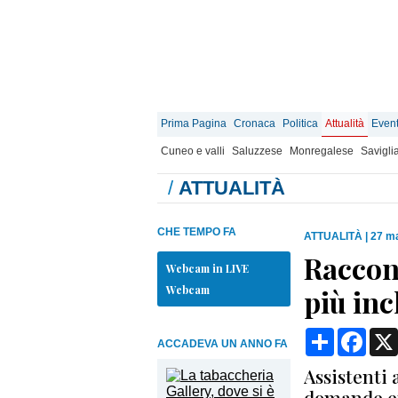
Prima Pagina
Cronaca
Politica
Attualità
Event
Cuneo e valli
Saluzzese
Monregalese
Savigli
/
ATTUALITÀ
CHE TEMPO FA
ATTUALITÀ
|
27 ma
Racconi
Webcam in LIVE
Webcam
più inc
Condividi
Face
ACCADEVA UN ANNO FA
Assistenti 
domande en