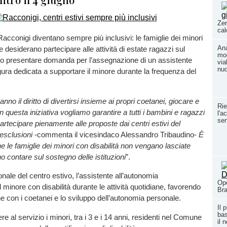
Zer
cal
i Racconigi diventano sempre più inclusivi: le famiglie dei minori
Ana
e desiderano partecipare alle attività di estate ragazzi sul
mod
nno presentare domanda per l’assegnazione di un assistente
via
nuo
igura dedicata a supportare il minore durante la frequenza del
anno il diritto di divertirsi insieme ai propri coetanei, giocare e
Rie
 questa iniziativa vogliamo garantire a tutti i bambini e ragazzi
l'a
sen
 partecipare pienamente alle proposte dai centri estivi del
 esclusioni
-commenta il vicesindaco Alessandro Tribaudino-
È
 le famiglie dei minori con disabilità non vengano lasciate
 contare sul sostegno delle istituzioni
”.
nale del centro estivo, l’assistente all’autonomia
Ope
minore con disabilità durante le attività quotidiane, favorendo
Bra
ne con i coetanei e lo sviluppo dell’autonomia personale.
Il 
bas
 al servizio i minori, tra i 3 e i 14 anni, residenti nel Comune
il 