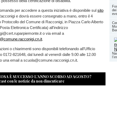
 possesso della certificazione di disabilità.
Fos
domanda per accedere a questa iniziativa è disponibile sul
sito
dei
eve
acconigi e dovrà essere consegnato a mano, entro il 4
cio Protocollo del Comune di Racconigi, in Piazza Carlo Alberto
Cer
Mon
osta Elettronica Certificata) all’indirizzo
Ber
i@cert.ruparpiemonte.it o via email a
lo@comune.racconigi.cn.it
.
ioni o chiarimenti sono disponibili telefonando all’Ufficio
Nas
 0172-821648, dal lunedì al venerdì dalle 9.00 alle 12.00
l’i
o una email a scuola@comune.racconigi.cn.it.
 COSA È SUCCESSO L’ANNO SCORSO AD AGOSTO?
cast con le notizie da non dimenticare