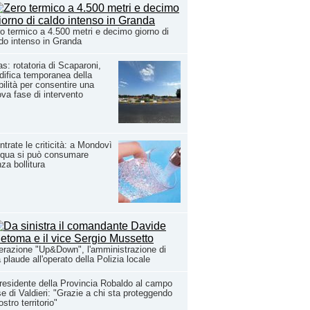
o termico a 4.500 metri e decimo giorno di
do intenso in Granda
s: rotatoria di Scaparoni,
ifica temporanea della
bilità per consentire una
va fase di intervento
ntrate le criticità: a Mondovì
cqua si può consumare
za bollitura
razione "Up&Down", l'amministrazione di
 plaude all'operato della Polizia locale
presidente della Provincia Robaldo al campo
e di Valdieri: "Grazie a chi sta proteggendo
nostro territorio"