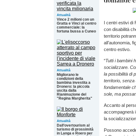
Attualità
Vince 2 milioni con un
I centri estivi d
Gratta e Vinci al centro
commerciale: la
con disabilità ch
fortuna bussa a Cuneo
territorio potra
all’autonomia, f
centro estivo.
“
Tutti i bambini h
socializzare. Con
Attualità
la possibilità di
Migliorano le
condizioni della
territorio, senza
bambina investita a
Dronero: la piccola
fondamentale che
uscita dalla
sole, ma possano
Rianimazione del
"Regina Margherita"
Accanto al perso
accompagnerà il 
la socializzazio
Attualità
Dall’overtourism al
turismo di prossimità
Possono accedere
in Langa e Roero per