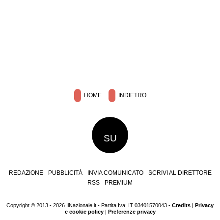
HOME
INDIETRO
SU
REDAZIONE
PUBBLICITÀ
INVIA COMUNICATO
SCRIVI AL DIRETTORE
RSS
PREMIUM
Copyright © 2013 - 2026 IlNazionale.it - Partita Iva: IT 03401570043 -
Credits
|
Privacy
e cookie policy
|
Preferenze privacy