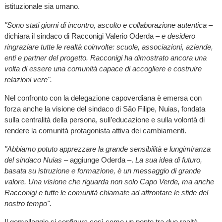
istituzionale sia umano.
"Sono stati giorni di incontro, ascolto e collaborazione autentica
–
dichiara il sindaco di Racconigi Valerio Oderda –
e desidero
ringraziare tutte le realtà coinvolte: scuole, associazioni, aziende,
enti e partner del progetto. Racconigi ha dimostrato ancora una
volta di essere una comunità capace di accogliere e costruire
relazioni vere".
Nel confronto con la delegazione capoverdiana è emersa con
forza anche la visione del sindaco di São Filipe, Nuias, fondata
sulla centralità della persona, sull’educazione e sulla volontà di
rendere la comunità protagonista attiva dei cambiamenti.
"Abbiamo potuto apprezzare la grande sensibilità e lungimiranza
del sindaco Nuias
– aggiunge Oderda –.
La sua idea di futuro,
basata su istruzione e formazione, è un messaggio di grande
valore. Una visione che riguarda non solo Capo Verde, ma anche
Racconigi e tutte le comunità chiamate ad affrontare le sfide del
nostro tempo".
Il gemellaggio si configura così come un ponte tra due realtà