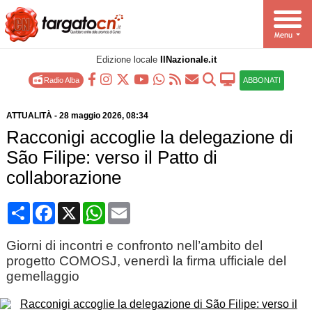
Edizione locale
IlNazionale.it
Radio Alba
ABBONATI
ATTUALITÀ
-
28 maggio 2026
, 08:34
Racconigi accoglie la delegazione di
São Filipe: verso il Patto di
collaborazione
Condividi
Facebook
X
WhatsApp
Email
Giorni di incontri e confronto nell’ambito del
progetto COMOSJ, venerdì la firma ufficiale del
gemellaggio