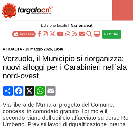
Edizione locale
IlNazionale.it
Radio Alba
ABBONATI
ATTUALITÀ
-
28 maggio 2026
, 19:48
Verzuolo, il Municipio si riorganizza:
nuovi alloggi per i Carabinieri nell’ala
nord-ovest
Condividi
Facebook
X
WhatsApp
Email
Via libera dell’Arma al progetto del Comune:
concessi in comodato gratuito il primo e il
secondo piano dell’edificio affacciato su corso Re
Umberto. Previsti lavori di riqualificazione interna